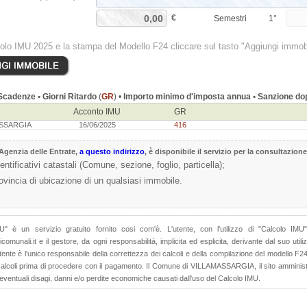
€
Semestri
1°
colo IMU 2025 e la stampa del Modello F24 cliccare sul tasto "Aggiungi immob
cadenze • Giorni Ritardo
(
GR
) •
Importo minimo d'imposta annua • Sanzione dop
Acconto IMU
GR
ASSARGIA
16/06/2025
416
Agenzia delle Entrate
,
a questo indirizzo
, è disponibile il servizio per la consultazione
dentificativi catastali (Comune, sezione, foglio, particella);
rovincia di ubicazione di un qualsiasi immobile.
MU" è un servizio gratuito fornito cosi com'è. L'utente, con l'utilizzo di "Calcolo I
comunali.it e il gestore, da ogni responsabilità, implicita ed esplicita, derivante dal suo uti
utente è l'unico responsabile della correttezza dei calcoli e della compilazione del modello F2
 calcoli prima di procedere con il pagamento. Il Comune di VILLAMASSARGIA, il sito amministr
 eventuali disagi, danni e/o perdite economiche causati dall'uso del Calcolo IMU.