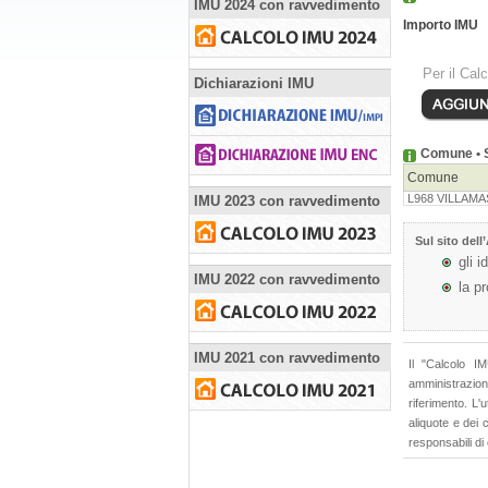
IMU 2024 con ravvedimento
Importo IMU
Per il Cal
Dichiarazioni IMU
Comune • S
Comune
L968 VILLAM
IMU 2023 con ravvedimento
Sul sito dell’
gli i
IMU 2022 con ravvedimento
la p
IMU 2021 con ravvedimento
Il "Calcolo I
amministrazioni
riferimento. L'
aliquote e dei
responsabili di