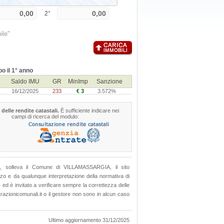
2°
ile"
o il 1° anno
Saldo IMU
GR
MinImp
Sanzione
16/12/2025
233
€ 3
3.572%
 delle rendite catastali.
È sufficiente indicare nei
campi di ricerca del modulo:
MU", solleva il Comune di VILLAMASSARGIA, il sito
lizzo e da qualunque interpretazione della normativa di
4 ed è invitato a verificare sempre la correttezza delle
azionicomunali.it o il gestore non sono in alcun caso
Ultimo aggiornamento 31/12/2025