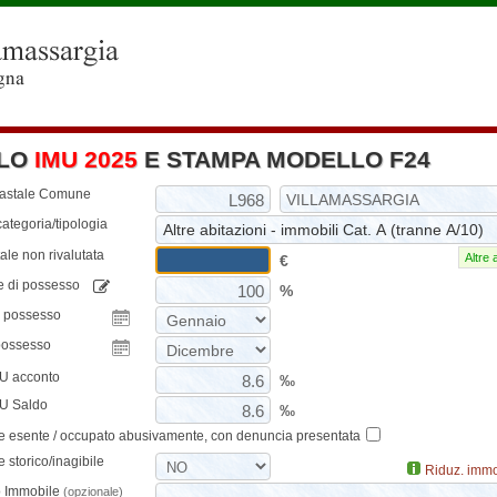
LO
IMU 2025
E STAMPA MODELLO F24
tastale Comune
ategoria/tipologia
ale non rivalutata
Altre 
€
e di possesso
%
o possesso
possesso
MU acconto
‰
MU Saldo
‰
e esente / occupato abusivamente, con denuncia presentata
 storico/inagibile
Riduz. immo
o Immobile
(opzionale)