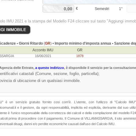
€
Semestri
1°
colo IMU 2021 e la stampa del Modello F24 cliccare sul tasto "Aggiungi immob
cadenze • Giorni Ritardo
(
GR
) •
Importo minimo d'imposta annua • Sanzione dop
Acconto IMU
GR
ASSARGIA
16/06/2021
1878
Agenzia delle Entrate
,
a questo indirizzo
, è disponibile il servizio per la consultazione
dentificativi catastali (Comune, sezione, foglio, particella);
rovincia di ubicazione di un qualsiasi immobile.
MU" è un servizio gratuito fornito cosi com'è. L'utente, con l'utilizzo di "Calcolo I
comunali.it e il gestore, da ogni responsabilità, implicita ed esplicita, derivante dal suo uti
utente è l'unico responsabile della correttezza dei calcoli e della compilazione del modello F2
 calcoli prima di procedere con il pagamento. Il Comune di VILLAMASSARGIA, il sito amministr
 eventuali disagi, danni e/o perdite economiche causati dall'uso del Calcolo IMU.