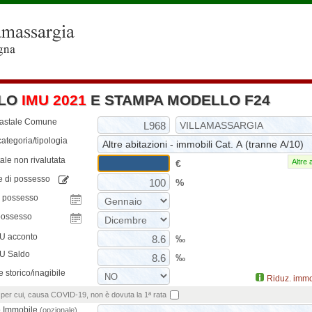
LO
IMU 2021
E STAMPA MODELLO F24
tastale Comune
ategoria/tipologia
ale non rivalutata
Altre 
€
e di possesso
%
o possesso
possesso
MU acconto
‰
MU Saldo
‰
 storico/inagibile
Riduz. immo
per cui, causa COVID-19, non è dovuta la 1ª rata
o Immobile
(opzionale)