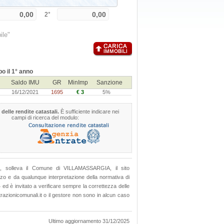
2°
ile"
o il 1° anno
Saldo IMU
GR
MinImp
Sanzione
16/12/2021
1695
€ 3
5%
 delle rendite catastali.
È sufficiente indicare nei
campi di ricerca del modulo:
MU", solleva il Comune di VILLAMASSARGIA, il sito
lizzo e da qualunque interpretazione della normativa di
4 ed è invitato a verificare sempre la correttezza delle
azionicomunali.it o il gestore non sono in alcun caso
Ultimo aggiornamento 31/12/2025