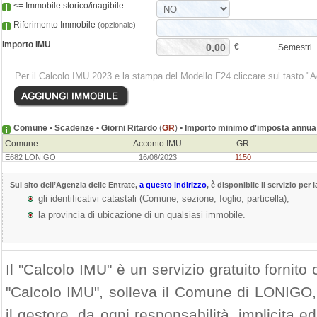
<= Immobile storico/inagibile
Riferimento Immobile
(opzionale)
Importo IMU
€
Semestri
Per il Calcolo IMU 2023 e la stampa del Modello F24 cliccare sul tasto "
Comune • Scadenze • Giorni Ritardo
(
GR
) •
Importo minimo d'imposta annua 
Comune
Acconto IMU
GR
E682 LONIGO
16/06/2023
1150
Sul sito dell’
Agenzia delle Entrate
,
a questo indirizzo
, è disponibile il servizio per 
gli identificativi catastali (Comune, sezione, foglio, particella);
la provincia di ubicazione di un qualsiasi immobile.
Il "Calcolo IMU" è un servizio gratuito fornito c
"Calcolo IMU", solleva il Comune di LONIGO, i
il gestore, da ogni responsabilità, implicita ed