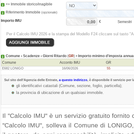
<= Immobile storico/inagibile
Riferimento Immobile
(opzionale)
Importo IMU
€
Semestri
Per il Calcolo IMU 2026 e la stampa del Modello F24 cliccare sul tasto "
Comune • Scadenze • Giorni Ritardo
(
GR
) •
Importo minimo d'imposta annua
Comune
Acconto IMU
GR
E682 LONIGO
16/06/2026
55
Sul sito dell’
Agenzia delle Entrate
,
a questo indirizzo
, è disponibile il servizio per 
gli identificativi catastali (Comune, sezione, foglio, particella);
la provincia di ubicazione di un qualsiasi immobile.
Il "Calcolo IMU" è un servizio gratuito fornito c
"Calcolo IMU", solleva il Comune di LONIGO, i