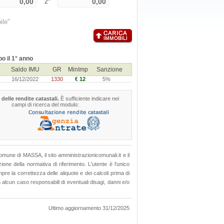
2°
ile"
o il 1° anno
Saldo IMU
GR
MinImp
Sanzione
16/12/2022
1330
€ 12
5%
 delle rendite catastali.
È sufficiente indicare nei
campi di ricerca del modulo:
 Comune di MASSA, il sito amministrazionicomunali.it e il
ione della normativa di riferimento. L'utente è l'unico
pre la correttezza delle aliquote e dei calcoli prima di
alcun caso responsabili di eventuali disagi, danni e/o
Ultimo aggiornamento 31/12/2025