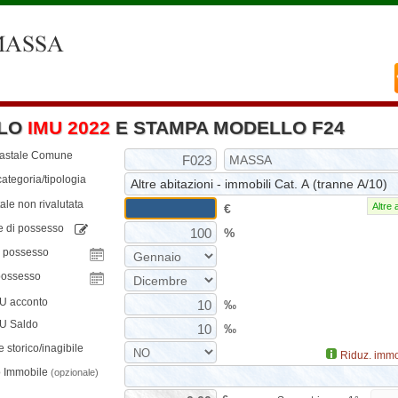
LO
IMU 2022
E STAMPA MODELLO F24
tastale Comune
ategoria/tipologia
ale non rivalutata
Altre 
€
e di possesso
%
o possesso
possesso
MU acconto
‰
MU Saldo
‰
 storico/inagibile
Riduz. immo
o Immobile
(opzionale)