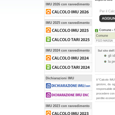
IMU 2026 con ravvedimento
Per il Cal
IMU 2025 con ravvedimento
Comune • S
Comune
F023 MASSA
IMU 2024 con ravvedimento
Sul sito dell’
gli i
la p
Dichiarazioni IMU
Il "Calcolo IMU
gestore, da ogn
responsabile de
procedere con i
perdite econom
IMU 2023 con ravvedimento