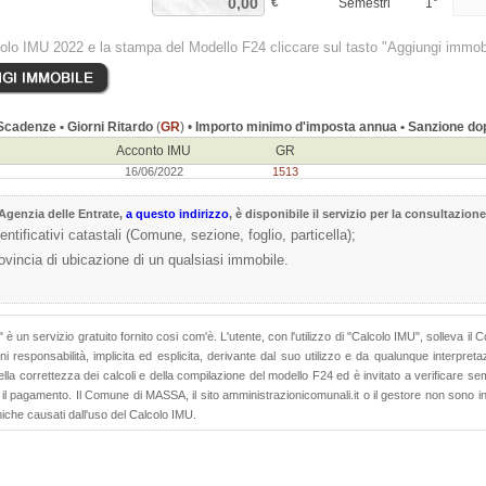
€
Semestri
1°
colo IMU 2022 e la stampa del Modello F24 cliccare sul tasto "Aggiungi immob
cadenze • Giorni Ritardo
(
GR
) •
Importo minimo d'imposta annua • Sanzione dop
Acconto IMU
GR
16/06/2022
1513
Agenzia delle Entrate
,
a questo indirizzo
, è disponibile il servizio per la consultazione
dentificativi catastali (Comune, sezione, foglio, particella);
rovincia di ubicazione di un qualsiasi immobile.
" è un servizio gratuito fornito cosi com'è. L'utente, con l'utilizzo di "Calcolo IMU", solleva il
i responsabilità, implicita ed esplicita, derivante dal suo utilizzo e da qualunque interpretaz
lla correttezza dei calcoli e della compilazione del modello F24 ed è invitato a verificare sem
l pagamento. Il Comune di MASSA, il sito amministrazionicomunali.it o il gestore non sono in 
iche causati dall'uso del Calcolo IMU.