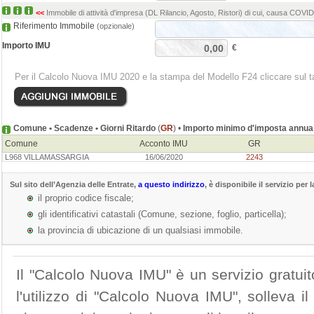
<<
Immobile di attività d'impresa (DL Rilancio, Agosto, Ristori) di cui, causa COVI
Riferimento Immobile
(opzionale)
Importo IMU
€
Per il Calcolo Nuova IMU 2020 e la stampa del Modello F24 cliccare sul t
Comune • Scadenze • Giorni Ritardo
(
GR
) •
Importo minimo d'imposta annua
Comune
Acconto IMU
GR
L968 VILLAMASSARGIA
16/06/2020
2243
Sul sito dell’
Agenzia delle Entrate
,
a questo indirizzo
, è disponibile il servizio per 
il proprio codice fiscale;
gli identificativi catastali (Comune, sezione, foglio, particella);
la provincia di ubicazione di un qualsiasi immobile.
Il "Calcolo Nuova IMU" è un servizio gratuit
l'utilizzo di "Calcolo Nuova IMU", sollev