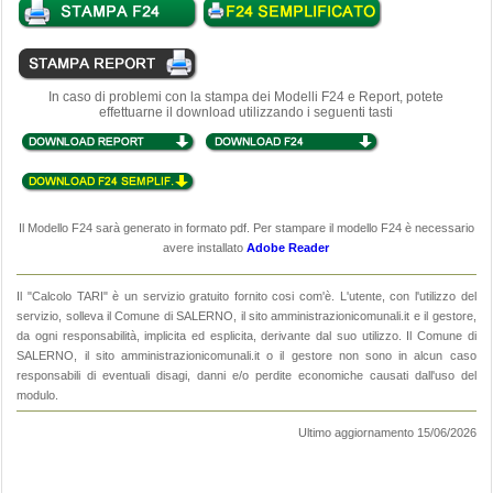
In caso di problemi con la stampa dei Modelli F24 e Report, potete
effettuarne il download utilizzando i seguenti tasti
Il Modello F24 sarà generato in formato pdf. Per stampare il modello F24 è necessario
avere installato
Adobe Reader
Il "Calcolo TARI" è un servizio gratuito fornito cosi com'è. L'utente, con l'utilizzo del
servizio, solleva il Comune di SALERNO, il sito amministrazionicomunali.it e il gestore,
da ogni responsabilità, implicita ed esplicita, derivante dal suo utilizzo. Il Comune di
SALERNO, il sito amministrazionicomunali.it o il gestore non sono in alcun caso
responsabili di eventuali disagi, danni e/o perdite economiche causati dall'uso del
modulo.
Ultimo aggiornamento 15/06/2026