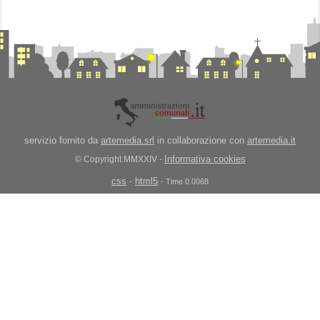
servizio fornito da
artemedia.srl
in collaborazione con
artemedia.it
Informativa cookies
© Copyright MMXXIV -
css
-
html5
- Time 0.0068