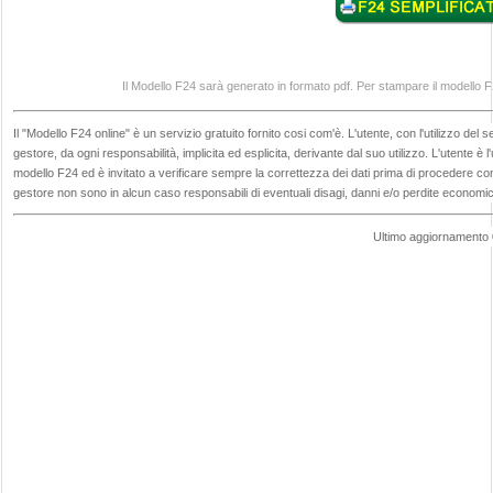
Il Modello F24 sarà generato in formato pdf. Per stampare il modello 
Il "Modello F24 online" è un servizio gratuito fornito cosi com'è. L'utente, con l'utilizzo del s
gestore, da ogni responsabilità, implicita ed esplicita, derivante dal suo utilizzo. L'utente è 
modello F24 ed è invitato a verificare sempre la correttezza dei dati prima di procedere con
gestore non sono in alcun caso responsabili di eventuali disagi, danni e/o perdite economic
Ultimo aggiornamento 0