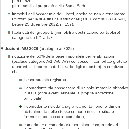
pertinenze;
gli immobili di proprietà della Santa Sede;
immobili dell'Accademia dei Lincei, anche se non direttamente
utilizzati per le sue finalità istituzionali (art, 1 commi 639 e 640,
Legge 29 dicembre 2022, n. 197);
fabbricati del gruppo E (immobili a destinazione particolare)
categorie da E/1 a E/9;
Riduzioni IMU 2026
(analoghe al 2025):
riduzione del 50% della base imponibile per le abitazioni
(escluse categorie A/1, A/8, A/9) concesse in comodato gratuito
a parenti in linea retta di 1° grado (figli e genitori), a condizione
che:
il contratto sia registrato;
il comodante sia possessore di un solo immobile abitativo
in Italia (oltre eventualmente la propria abitazione
principale)
il comodante risieda anagraficamente nonche' dimori
abitualmente nello stesso comune in cui e' situato
l'immobile concesso in comodato;
comodante e comodatario non siano comproprietari