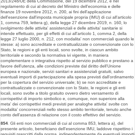
2013/248/UE della Commissione, del 19 dicembre 2012, e nel
regolamento di cui al decreto del Ministro dell'economia e delle
finanze 19 novembre 2012, n. 200, ai fini dell'applicazione
dell'esenzione dall'imposta municipale propria (IMU) di cui all'articolo
1, comma 759, lettera g), della legge 27 dicembre 2019, n. 160, lo
svolgimento delle attivita' assistenziali e delle attivita' sanitarie si
intende effettuato, per gli effetti di cui all'articolo 1, comma 2, della
legge 27 luglio 2000, n. 212, con modalita' non commerciali quando le
stesse: a) sono accreditate e contrattualizzate o convenzionate con lo
Stato, le regioni e gli enti locali, sono svolte, in ciascun ambito
territoriale e secondo la normativa ivi vigente, in maniera
complementare o integrativa rispetto al servizio pubblico e prestano a
favore dell'utenza, alle condizioni previste dal diritto dell'Unione
europea e nazionale, servizi sanitari e assistenziali gratuiti, salvo
eventuali importi di partecipazione alla spesa previsti dall'ordinamento
per la copertura del servizio universale; b) se non accreditate e
contrattualizzate o convenzionate con lo Stato, le regioni e gli enti
locali, sono svolte a titolo gratuito ovvero dietro versamento di
corrispettivi di importo simbolico e, comunque, non superiore alla
meta' dei corrispettivi medi previsti per analoghe attivita' svolte con
modalita' concorrenziali nello stesso ambito territoriale, tenuto anche
conto dell'assenza di relazione con il costo effettivo del servizio.
854
. Gli enti non commerciali di cui al comma 853, lettera a), del
presente articolo, beneficiano dell'esenzione IMU, laddove rispettino i
requisiti prescritti dalla norma, indipendentemente da eventuali importi