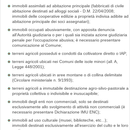
immobili assimilati ad abitazione principale (fabbricati di civile
abitazione destinati ad alloggi sociali - D.M. 22/04/2008;
immobili delle cooperative edilizie a proprietà indivisa adibite ad
abitazione principale dei soci assegnatari);
immobili occupati abusivamente, con apposita denuncia
all'Autorità giudiziaria o per i quali sia iniziata azione giudiziaria
penale per l'occupazione abusiva; è necessario presentare
comunicazione al Comune;
terreni agricoli posseduti e condotti da coltivatore diretto o IAP;
terreni agricoli ubicati nei Comuni delle isole minori (all. A,
Legge 448/2001);
terreni agricoli ubicati in aree montane o di collina delimitate
(Circolare ministeriale n. 9/1993);
terreni agricoli a immutabile destinazione agro-silvo-pastorale a
proprietà collettiva o indivisibile e inusucapibile;
immobili degli enti non commerciali, solo se destinati
esclusivamente allo svolgimento di attività non commerciali (è
necessario presentare Dichiarazione IMU ENC);
immobili ad uso culturale (musei, biblioteche, etc...);
immobili destinati esclusivamente all'esercizio del culto e le loro