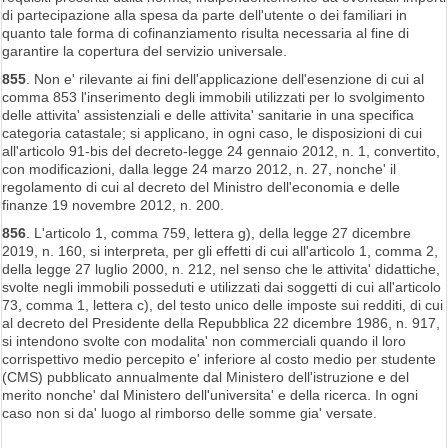
di partecipazione alla spesa da parte dell'utente o dei familiari in
quanto tale forma di cofinanziamento risulta necessaria al fine di
garantire la copertura del servizio universale.
855
. Non e' rilevante ai fini dell'applicazione dell'esenzione di cui al
comma 853 l'inserimento degli immobili utilizzati per lo svolgimento
delle attivita' assistenziali e delle attivita' sanitarie in una specifica
categoria catastale; si applicano, in ogni caso, le disposizioni di cui
all'articolo 91-bis del decreto-legge 24 gennaio 2012, n. 1, convertito,
con modificazioni, dalla legge 24 marzo 2012, n. 27, nonche' il
regolamento di cui al decreto del Ministro dell'economia e delle
finanze 19 novembre 2012, n. 200.
856
. L'articolo 1, comma 759, lettera g), della legge 27 dicembre
2019, n. 160, si interpreta, per gli effetti di cui all'articolo 1, comma 2,
della legge 27 luglio 2000, n. 212, nel senso che le attivita' didattiche,
svolte negli immobili posseduti e utilizzati dai soggetti di cui all'articolo
73, comma 1, lettera c), del testo unico delle imposte sui redditi, di cui
al decreto del Presidente della Repubblica 22 dicembre 1986, n. 917,
si intendono svolte con modalita' non commerciali quando il loro
corrispettivo medio percepito e' inferiore al costo medio per studente
(CMS) pubblicato annualmente dal Ministero dell'istruzione e del
merito nonche' dal Ministero dell'universita' e della ricerca. In ogni
caso non si da' luogo al rimborso delle somme gia' versate.