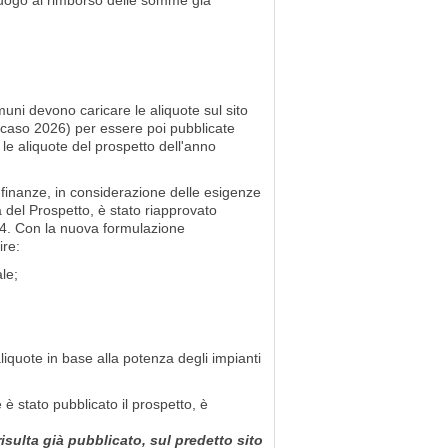
 luogo al rimborso delle somme gia'
omuni devono caricare le aliquote sul sito
o caso 2026) per essere poi pubblicate
le aliquote del prospetto dell'anno
 finanze, in considerazione delle esigenze
 del Prospetto, è stato riapprovato
024. Con la nuova formulazione
ire:
le;
 aliquote in base alla potenza degli impianti
è stato pubblicato il prospetto, è
sulta già pubblicato, sul predetto sito