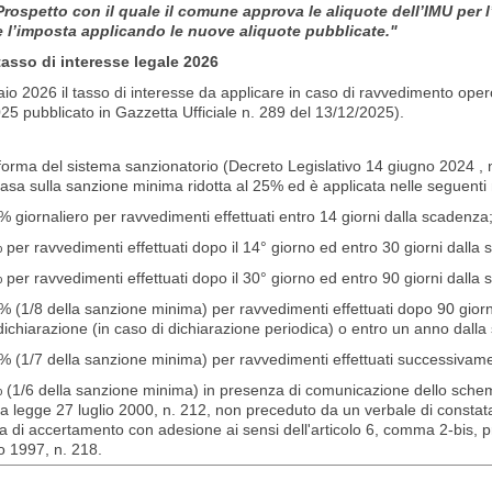
l Prospetto con il quale il comune approva le aliquote dell’IMU per 
 l’imposta applicando le nuove aliquote pubblicate."
tasso di interesse legale 2026
io 2026 il tasso di interesse da applicare in caso di ravvedimento op
25 pubblicato in Gazzetta Ufficiale n. 289 del 13/12/2025).
orma del sistema sanzionatorio (Decreto Legislativo 14 giugno 2024 , 
asa sulla sanzione minima ridotta al 25% ed è applicata nelle seguenti
 giornaliero per ravvedimenti effettuati entro 14 giorni dalla scadenza
per ravvedimenti effettuati dopo il 14° giorno ed entro 30 giorni dalla
per ravvedimenti effettuati dopo il 30° giorno ed entro 90 giorni dalla
 (1/8 della sanzione minima) per ravvedimenti effettuati dopo 90 giorni
dichiarazione (in caso di dichiarazione periodica) o entro un anno dall
% (1/7 della sanzione minima) per ravvedimenti effettuati successivame
 (1/6 della sanzione minima) in presenza di comunicazione dello schema 
la legge 27 luglio 2000, n. 212, non preceduto da un verbale di consta
a di accertamento con adesione ai sensi dell'articolo 6, comma 2-bis, p
o 1997, n. 218.