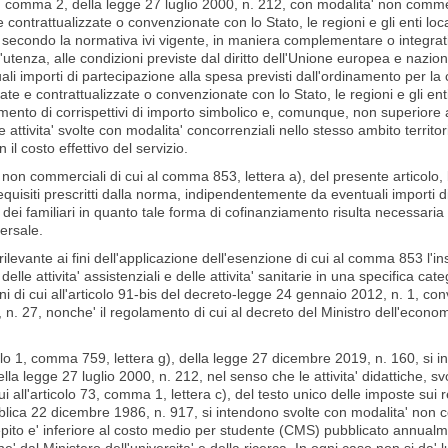
 1, comma 2, della legge 27 luglio 2000, n. 212, con modalita' non comm
e contrattualizzate o convenzionate con lo Stato, le regioni e gli enti loc
 e secondo la normativa ivi vigente, in maniera complementare o integrati
'utenza, alle condizioni previste dal diritto dell'Unione europea e nazional
ali importi di partecipazione alla spesa previsti dall'ordinamento per la 
te e contrattualizzate o convenzionate con lo Stato, le regioni e gli enti 
mento di corrispettivi di importo simbolico e, comunque, non superiore al
 attivita' svolte con modalita' concorrenziali nello stesso ambito territo
 il costo effettivo del servizio.
ti non commerciali di cui al comma 853, lettera a), del presente articolo
 requisiti prescritti dalla norma, indipendentemente da eventuali importi 
 dei familiari in quanto tale forma di cofinanziamento risulta necessaria 
versale.
rilevante ai fini dell'applicazione dell'esenzione di cui al comma 853 l'in
elle attivita' assistenziali e delle attivita' sanitarie in una specifica cat
oni di cui all'articolo 91-bis del decreto-legge 24 gennaio 2012, n. 1, con
n. 27, nonche' il regolamento di cui al decreto del Ministro dell'econ
olo 1, comma 759, lettera g), della legge 27 dicembre 2019, n. 160, si interp
a legge 27 luglio 2000, n. 212, nel senso che le attivita' didattiche, svo
ui all'articolo 73, comma 1, lettera c), del testo unico delle imposte sui r
lica 22 dicembre 1986, n. 917, si intendono svolte con modalita' non co
ito e' inferiore al costo medio per studente (CMS) pubblicato annualmen