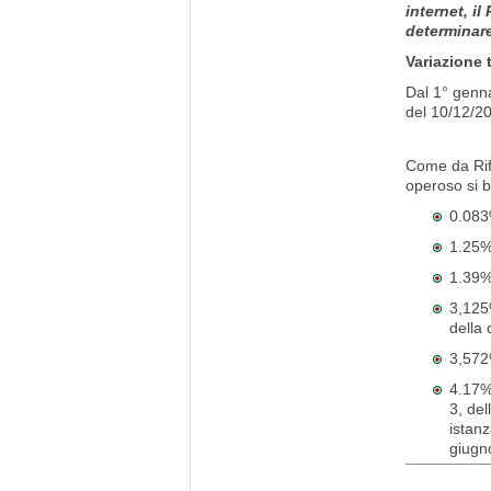
internet, i
determinare
Variazione 
Dal 1° genna
del 10/12/20
Come da Rif
operoso si b
0.083%
1.25% 
1.39% 
3,125%
della 
3,572
4.17%
3, del
istanz
giugn