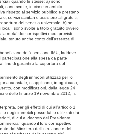
erciali quando le stesse: a) sono
ali, sono svolte, in ciascun ambito
va rispetto al servizio pubblico e prestano
e, servizi sanitari e assistenziali gratuiti,
copertura del servizio universale; b) se
locali, sono svolte a titolo gratuito ovvero
la meta' dei corrispettivi medi previsti
riale, tenuto anche conto dell'assenza di
, beneficiano dell'esenzione IMU, laddove
di partecipazione alla spesa da parte
al fine di garantire la copertura del
serimento degli immobili utilizzati per lo
egoria catastale; si applicano, in ogni caso,
vertito, con modificazioni, dalla legge 24
omia e delle finanze 19 novembre 2012, n.
reta, per gli effetti di cui all'articolo 1,
lte negli immobili posseduti e utilizzati dai
edditi, di cui al decreto del Presidente
mmerciali quando il loro corrispettivo
te dal Ministero dell'istruzione e del