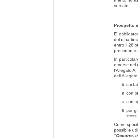
merito nonch
versate.
Prospetto e
E' obbligato
del dipartim
entro il 28 
precedente e
In particola
emerse nel c
l’Allegato A
dell'Allegat
sui fa
con pr
con sp
per gl
stessi
Come specifi
possibile uti
"Occorre, i