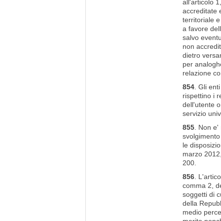
all'articolo
accreditate 
territoriale
a favore dell
salvo eventu
non accredita
dietro versa
per analoghe
relazione con
854
. Gli en
rispettino i
dell'utente o
servizio uni
855
. Non e' 
svolgimento d
le disposizi
marzo 2012, 
200.
856
. L'artic
comma 2, dell
soggetti di c
della Repubb
medio percep