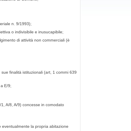
teriale n. 9/1993);
ttiva o indivisibile e inusucapibile;
lgimento di attività non commerciali (è
sue finalità istituzionali (art, 1 commi 639
 a E/9;
A/1, A/8, A/9) concesse in comodato
re eventualmente la propria abitazione