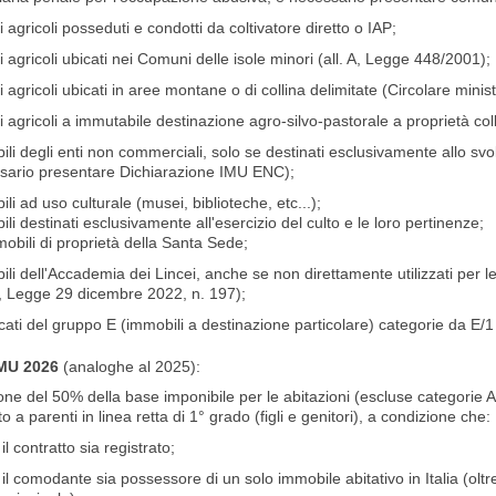
i agricoli posseduti e condotti da coltivatore diretto o IAP;
i agricoli ubicati nei Comuni delle isole minori (all. A, Legge 448/2001);
i agricoli ubicati in aree montane o di collina delimitate (Circolare minis
i agricoli a immutabile destinazione agro-silvo-pastorale a proprietà colle
li degli enti non commerciali, solo se destinati esclusivamente allo svo
sario presentare Dichiarazione IMU ENC);
li ad uso culturale (musei, biblioteche, etc...);
li destinati esclusivamente all'esercizio del culto e le loro pertinenze;
mobili di proprietà della Santa Sede;
li dell'Accademia dei Lincei, anche se non direttamente utilizzati per le 
, Legge 29 dicembre 2022, n. 197);
cati del gruppo E (immobili a destinazione particolare) categorie da E/1
IMU 2026
(analoghe al 2025):
one del 50% della base imponibile per le abitazioni (escluse categorie 
to a parenti in linea retta di 1° grado (figli e genitori), a condizione che:
il contratto sia registrato;
il comodante sia possessore di un solo immobile abitativo in Italia (olt