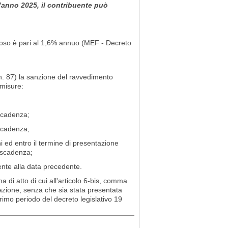
l’anno 2025, il contribuente può
eroso è pari al 1,6% annuo (MEF - Decreto
n. 87) la sanzione del ravvedimento
 misure:
;
 scadenza;
 scadenza;
 ed entro il termine di presentazione
a scadenza;
nte alla data precedente.
di atto di cui all'articolo 6-bis, comma
tazione, senza che sia stata presentata
rimo periodo del decreto legislativo 19