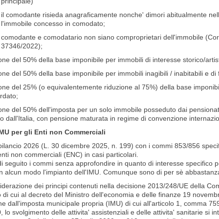
principale)
il comodante risieda anagraficamente nonche' dimori abitualmente nell
l'immobile concesso in comodato;
comodante e comodatario non siano comproprietari dell'immobile (Cor
37346/2022);
one del 50% della base imponibile per immobili di interesse storico/artis
one del 50% della base imponibile per immobili inagibili / inabitabili e di f
ione del 25% (o equivalentemente riduzione al 75%) della base imponibil
rdato;
one del 50% dell'imposta per un solo immobile posseduto dai pensionati
o dall'Italia, con pensione maturata in regime di convenzione internazion
MU per gli Enti non Commerciali
bilancio 2026 (L. 30 dicembre 2025, n. 199) con i commi 853/856 specific
enti non commerciali (ENC) in casi particolari.
i seguito i commi senza approfondire in quanto di interesse specifico p
in alcun modo l'impianto dell'IMU. Comunque sono di per sè abbastanza
siderazione dei principi contenuti nella decisione 2013/248/UE della C
di cui al decreto del Ministro dell'economia e delle finanze 19 novembre
ne dall'imposta municipale propria (IMU) di cui all'articolo 1, comma 759
 lo svolgimento delle attivita' assistenziali e delle attivita' sanitarie si int