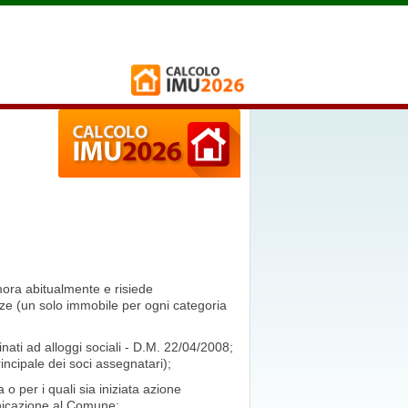
mora abitualmente e risiede
enze (un solo immobile per ogni categoria
tinati ad alloggi sociali - D.M. 22/04/2008;
rincipale dei soci assegnatari);
o per i quali sia iniziata azione
nicazione al Comune;