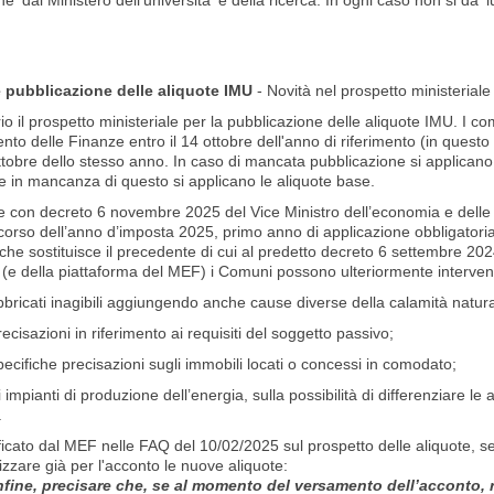
e' dal Ministero dell'universita' e della ricerca. In ogni caso non si da'
 pubblicazione delle aliquote IMU
- Novità nel prospetto ministeriale
rio il prospetto ministeriale per la pubblicazione delle aliquote IMU. I c
ento delle Finanze entro il 14 ottobre dell'anno di riferimento (in quest
ottobre dello stesso anno. In caso di mancata pubblicazione si applicano 
 in mancanza di questo si applicano le aliquote base.
re con decreto 6 novembre 2025 del Vice Ministro dell’economia e delle
orso dell’anno d’imposta 2025, primo anno di applicazione obbligatoria
, che sostituisce il precedente di cui al predetto decreto 6 settembre 2
o (e della piattaforma del MEF) i Comuni possono ulteriormente interven
bbricati inagibili aggiungendo anche cause diverse della calamità natura
ecisazioni in riferimento ai requisiti del soggetto passivo;
ecifiche precisazioni sugli immobili locati o concessi in comodato;
i impianti di produzione dell’energia, sulla possibilità di differenziare le
.
cato dal MEF nelle FAQ del 10/02/2025 sul prospetto delle aliquote, se 
lizzare già per l'acconto le nuove aliquote:
nfine, precisare che, se al momento del versamento dell’acconto, ri