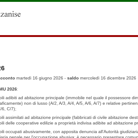
26
acconto
martedì 16 giugno 2026 -
saldo
mercoledì 16 dicembre 2026
IMU 2026
:
li adibiti ad abitazione principale (immobile nel quale il possessore di
ficamente) non di lusso (A/2, A/3, A/4, A/5, A/6, A/7) e relative pertin
/6, C/7);
li assimilati ad abitazione principale (fabbricati di civile abitazione des
li delle cooperative edilizie a proprietà indivisa adibite ad abitazione p
li occupati abusivamente, con apposita denuncia all'Autorità giudiziaria 
ziaria penale per l'occupazione abusiva; è necessario presentare comu