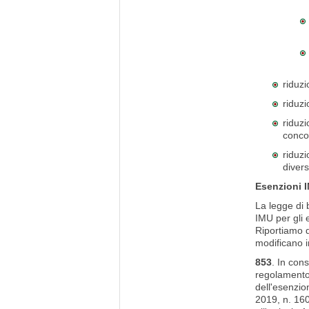
riduzi
riduzi
riduz
conco
riduzi
divers
Esenzioni I
La legge di 
IMU per gli 
Riportiamo d
modificano 
853
. In con
regolamento 
dell'esenzio
2019, n. 160,