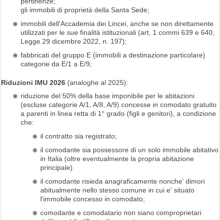
pertinenze;
gli immobili di proprietà della Santa Sede;
immobili dell'Accademia dei Lincei, anche se non direttamente
utilizzati per le sue finalità istituzionali (art, 1 commi 639 e 640,
Legge 29 dicembre 2022, n. 197);
fabbricati del gruppo E (immobili a destinazione particolare)
categorie da E/1 a E/9;
Riduzioni IMU 2026
(analoghe al 2025):
riduzione del 50% della base imponibile per le abitazioni
(escluse categorie A/1, A/8, A/9) concesse in comodato gratuito
a parenti in linea retta di 1° grado (figli e genitori), a condizione
che:
il contratto sia registrato;
il comodante sia possessore di un solo immobile abitativo
in Italia (oltre eventualmente la propria abitazione
principale)
il comodante risieda anagraficamente nonche' dimori
abitualmente nello stesso comune in cui e' situato
l'immobile concesso in comodato;
comodante e comodatario non siano comproprietari