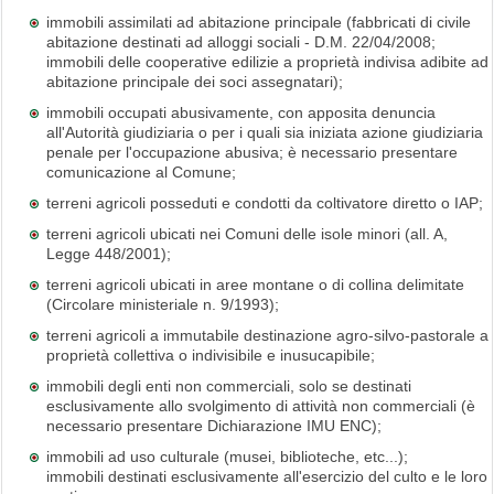
immobili assimilati ad abitazione principale (fabbricati di civile
abitazione destinati ad alloggi sociali - D.M. 22/04/2008;
immobili delle cooperative edilizie a proprietà indivisa adibite ad
abitazione principale dei soci assegnatari);
immobili occupati abusivamente, con apposita denuncia
all'Autorità giudiziaria o per i quali sia iniziata azione giudiziaria
penale per l'occupazione abusiva; è necessario presentare
comunicazione al Comune;
terreni agricoli posseduti e condotti da coltivatore diretto o IAP;
terreni agricoli ubicati nei Comuni delle isole minori (all. A,
Legge 448/2001);
terreni agricoli ubicati in aree montane o di collina delimitate
(Circolare ministeriale n. 9/1993);
terreni agricoli a immutabile destinazione agro-silvo-pastorale a
proprietà collettiva o indivisibile e inusucapibile;
immobili degli enti non commerciali, solo se destinati
esclusivamente allo svolgimento di attività non commerciali (è
necessario presentare Dichiarazione IMU ENC);
immobili ad uso culturale (musei, biblioteche, etc...);
immobili destinati esclusivamente all'esercizio del culto e le loro