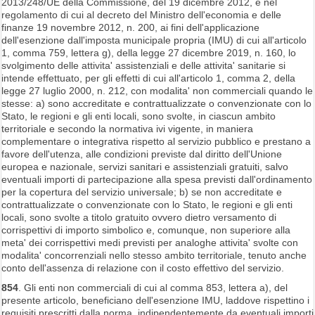
2013/248/UE della Commissione, del 19 dicembre 2012, e nel
regolamento di cui al decreto del Ministro dell'economia e delle
finanze 19 novembre 2012, n. 200, ai fini dell'applicazione
dell'esenzione dall'imposta municipale propria (IMU) di cui all'articolo
1, comma 759, lettera g), della legge 27 dicembre 2019, n. 160, lo
svolgimento delle attivita' assistenziali e delle attivita' sanitarie si
intende effettuato, per gli effetti di cui all'articolo 1, comma 2, della
legge 27 luglio 2000, n. 212, con modalita' non commerciali quando le
stesse: a) sono accreditate e contrattualizzate o convenzionate con lo
Stato, le regioni e gli enti locali, sono svolte, in ciascun ambito
territoriale e secondo la normativa ivi vigente, in maniera
complementare o integrativa rispetto al servizio pubblico e prestano a
favore dell'utenza, alle condizioni previste dal diritto dell'Unione
europea e nazionale, servizi sanitari e assistenziali gratuiti, salvo
eventuali importi di partecipazione alla spesa previsti dall'ordinamento
per la copertura del servizio universale; b) se non accreditate e
contrattualizzate o convenzionate con lo Stato, le regioni e gli enti
locali, sono svolte a titolo gratuito ovvero dietro versamento di
corrispettivi di importo simbolico e, comunque, non superiore alla
meta' dei corrispettivi medi previsti per analoghe attivita' svolte con
modalita' concorrenziali nello stesso ambito territoriale, tenuto anche
conto dell'assenza di relazione con il costo effettivo del servizio.
854
. Gli enti non commerciali di cui al comma 853, lettera a), del
presente articolo, beneficiano dell'esenzione IMU, laddove rispettino i
requisiti prescritti dalla norma, indipendentemente da eventuali importi