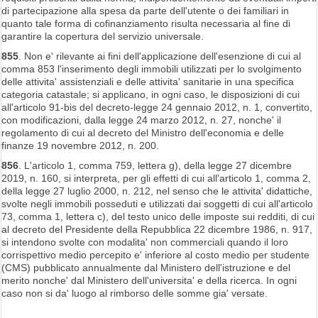
di partecipazione alla spesa da parte dell'utente o dei familiari in
quanto tale forma di cofinanziamento risulta necessaria al fine di
garantire la copertura del servizio universale.
855
. Non e' rilevante ai fini dell'applicazione dell'esenzione di cui al
comma 853 l'inserimento degli immobili utilizzati per lo svolgimento
delle attivita' assistenziali e delle attivita' sanitarie in una specifica
categoria catastale; si applicano, in ogni caso, le disposizioni di cui
all'articolo 91-bis del decreto-legge 24 gennaio 2012, n. 1, convertito,
con modificazioni, dalla legge 24 marzo 2012, n. 27, nonche' il
regolamento di cui al decreto del Ministro dell'economia e delle
finanze 19 novembre 2012, n. 200.
856
. L'articolo 1, comma 759, lettera g), della legge 27 dicembre
2019, n. 160, si interpreta, per gli effetti di cui all'articolo 1, comma 2,
della legge 27 luglio 2000, n. 212, nel senso che le attivita' didattiche,
svolte negli immobili posseduti e utilizzati dai soggetti di cui all'articolo
73, comma 1, lettera c), del testo unico delle imposte sui redditi, di cui
al decreto del Presidente della Repubblica 22 dicembre 1986, n. 917,
si intendono svolte con modalita' non commerciali quando il loro
corrispettivo medio percepito e' inferiore al costo medio per studente
(CMS) pubblicato annualmente dal Ministero dell'istruzione e del
merito nonche' dal Ministero dell'universita' e della ricerca. In ogni
caso non si da' luogo al rimborso delle somme gia' versate.