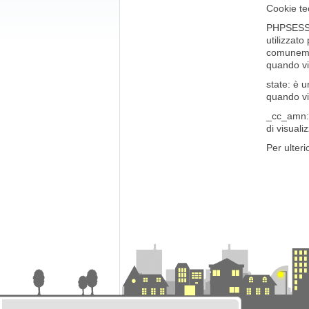
Cookie tecn
PHPSESSID
utilizzato
comuneme
quando vi
state: è u
quando vi
_cc_amn: 
di visual
Per ulteri