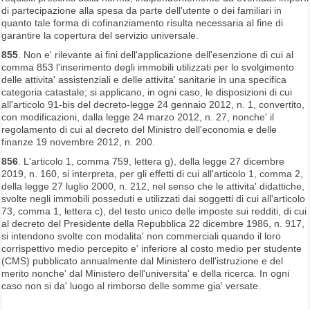
di partecipazione alla spesa da parte dell'utente o dei familiari in
quanto tale forma di cofinanziamento risulta necessaria al fine di
garantire la copertura del servizio universale.
855
. Non e' rilevante ai fini dell'applicazione dell'esenzione di cui al
comma 853 l'inserimento degli immobili utilizzati per lo svolgimento
delle attivita' assistenziali e delle attivita' sanitarie in una specifica
categoria catastale; si applicano, in ogni caso, le disposizioni di cui
all'articolo 91-bis del decreto-legge 24 gennaio 2012, n. 1, convertito,
con modificazioni, dalla legge 24 marzo 2012, n. 27, nonche' il
regolamento di cui al decreto del Ministro dell'economia e delle
finanze 19 novembre 2012, n. 200.
856
. L'articolo 1, comma 759, lettera g), della legge 27 dicembre
2019, n. 160, si interpreta, per gli effetti di cui all'articolo 1, comma 2,
della legge 27 luglio 2000, n. 212, nel senso che le attivita' didattiche,
svolte negli immobili posseduti e utilizzati dai soggetti di cui all'articolo
73, comma 1, lettera c), del testo unico delle imposte sui redditi, di cui
al decreto del Presidente della Repubblica 22 dicembre 1986, n. 917,
si intendono svolte con modalita' non commerciali quando il loro
corrispettivo medio percepito e' inferiore al costo medio per studente
(CMS) pubblicato annualmente dal Ministero dell'istruzione e del
merito nonche' dal Ministero dell'universita' e della ricerca. In ogni
caso non si da' luogo al rimborso delle somme gia' versate.