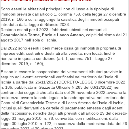
Sono esenti le abitazioni principali non di lusso e le tipologie di
immobili previste dall’articolo 1, comma 759, della legge 27 dicembre
2019, n. 160 a cui si aggiunge la casistica degli immobili occupati
introdotta dalla legge di Bilancio 2023.
Restano esenti per il 2023 i fabbricati ubicati nei comuni di
Casamicciola Terme, Forio e Lacco Ameno
, colpiti dal sisma del 21
agosto 2017 nell'isola di Ischia.
Dal 2022 sono esenti i beni merce ossia gli immobili di proprietà di
imprese edili, costruiti e destinati alla vendita, non locati, finché
rientrano in questa condizione (art. 1, comma 751 - Legge 27
dicembre 2019, n. 160);
E sono in essere le sospensione dei versamenti tributari previste in
seguito agli eventi eccezionali verificatisi nel territorio dell’isola di
Ischia a partire dal 26/11/2022 (DECRETO-LEGGE 3 dicembre 2022 ,
n. 186, pubblicato in Gazzetta Ufficiale N.283 del 03/12/2022) nei
confronti dei soggetti che alla data del 26 novembre 2022 avevano la
residenza, ovvero la sede legale o la sede operativa nel territorio dei
Comuni di Casamicciola Terme e di Lacco Ameno dell’isola di Ischia,
inclusi quelli derivanti da cartelle di pagamento emesse dagli agenti
della riscossione, nonché dagli atti previsti dall’articolo 29 del decreto-
legge 31 maggio 2010, n. 78, convertito, con modificazioni, dalla
legge 30 luglio 2010, n. 122, in scadenza dalla medesima data del 26
novembre 2022 al 30 giugno 2023.