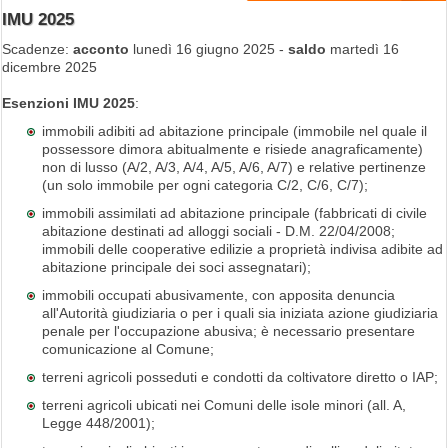
IMU 2025
Scadenze:
acconto
lunedì 16 giugno 2025 -
saldo
martedì 16
dicembre 2025
Esenzioni IMU 2025
:
immobili adibiti ad abitazione principale (immobile nel quale il
possessore dimora abitualmente e risiede anagraficamente)
non di lusso (A/2, A/3, A/4, A/5, A/6, A/7) e relative pertinenze
(un solo immobile per ogni categoria C/2, C/6, C/7);
immobili assimilati ad abitazione principale (fabbricati di civile
abitazione destinati ad alloggi sociali - D.M. 22/04/2008;
immobili delle cooperative edilizie a proprietà indivisa adibite ad
abitazione principale dei soci assegnatari);
immobili occupati abusivamente, con apposita denuncia
all'Autorità giudiziaria o per i quali sia iniziata azione giudiziaria
penale per l'occupazione abusiva; è necessario presentare
comunicazione al Comune;
terreni agricoli posseduti e condotti da coltivatore diretto o IAP;
terreni agricoli ubicati nei Comuni delle isole minori (all. A,
Legge 448/2001);