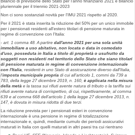
Bilancio di previsione dello Stato per l’anno finanziario 2021 e bilancio
pluriennale per il triennio 2021-2023
Non ci sono sostanziali novità per l'IMU 2021 rispetto al 2020.
Per il 2021 è stata inserita la riduzione del 50% per un unico immobile
per i pensionati residenti all'estero titolari di pensione maturata in
regime di convenzione con l'Italia:
- art. 1 comma 48. A partire
dall'anno 2021
per una sola unità
immobiliare a uso abitativo, non locata o data in comodato
d'uso
,
posseduta in Italia a titolo di proprietà o usufrutto da
soggetti non residenti nel territorio dello Stato che siano titolari
di pensione maturata in regime di convenzione internazionale
con l'Italia
, residenti in uno Stato di assicurazione diverso dall'Italia,
l'
imposta municipale propria
di cui all'articolo 1, commi da 739 a
783, della legge 27 dicembre 2019, n. 160,
è applicata nella misura
della metà
e la tassa sui rifiuti avente natura di tributo o la tariffa sui
rifiuti avente natura di corrispettivo, di cui, rispettivamente, al comma
639 e al comma 668 dell’articolo 1 della legge 27 dicembre 2013, n.
147, è dovuta in misura ridotta di due terzi.
La riduzione prevista per i pensionati esteri in convenzione
internazionale è una pensione in regime di totalizzazione
internazionale e, quindi, mediante cumulo dei periodi assicurativi
maturati in Italia con quelli maturati in altri paesi tra cui rientrano