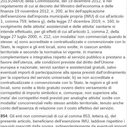
2013/248/UE della Commissione, del 19 dicembre 2012, e nel
regolamento di cui al decreto del Ministro dell'economia e delle
finanze 19 novembre 2012, n. 200, ai fini dell'applicazione
dell'esenzione dall'imposta municipale propria (IMU) di cui all'articolo
1, comma 759, lettera g), della legge 27 dicembre 2019, n. 160, lo
svolgimento delle attivita' assistenziali e delle attivita' sanitarie si
intende effettuato, per gli effetti di cui all'articolo 1, comma 2, della
legge 27 luglio 2000, n. 212, con modalita' non commerciali quando le
stesse: a) sono accreditate e contrattualizzate o convenzionate con lo
Stato, le regioni e gli enti locali, sono svolte, in ciascun ambito
territoriale e secondo la normativa ivi vigente, in maniera
complementare o integrativa rispetto al servizio pubblico e prestano a
favore dell'utenza, alle condizioni previste dal diritto dell'Unione
europea e nazionale, servizi sanitari e assistenziali gratuiti, salvo
eventuali importi di partecipazione alla spesa previsti dall'ordinamento
per la copertura del servizio universale; b) se non accreditate e
contrattualizzate o convenzionate con lo Stato, le regioni e gli enti
locali, sono svolte a titolo gratuito ovvero dietro versamento di
corrispettivi di importo simbolico e, comunque, non superiore alla
meta' dei corrispettivi medi previsti per analoghe attivita' svolte con
modalita' concorrenziali nello stesso ambito territoriale, tenuto anche
conto dell'assenza di relazione con il costo effettivo del servizio.
854
. Gli enti non commerciali di cui al comma 853, lettera a), del
presente articolo, beneficiano dell'esenzione IMU, laddove rispettino i
requisiti prescritti dalla norma, indipendentemente da eventuali importi