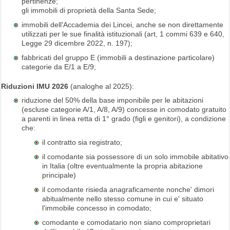
pertinenze;
gli immobili di proprietà della Santa Sede;
immobili dell'Accademia dei Lincei, anche se non direttamente
utilizzati per le sue finalità istituzionali (art, 1 commi 639 e 640,
Legge 29 dicembre 2022, n. 197);
fabbricati del gruppo E (immobili a destinazione particolare)
categorie da E/1 a E/9;
Riduzioni IMU 2026
(analoghe al 2025):
riduzione del 50% della base imponibile per le abitazioni
(escluse categorie A/1, A/8, A/9) concesse in comodato gratuito
a parenti in linea retta di 1° grado (figli e genitori), a condizione
che:
il contratto sia registrato;
il comodante sia possessore di un solo immobile abitativo
in Italia (oltre eventualmente la propria abitazione
principale)
il comodante risieda anagraficamente nonche' dimori
abitualmente nello stesso comune in cui e' situato
l'immobile concesso in comodato;
comodante e comodatario non siano comproprietari