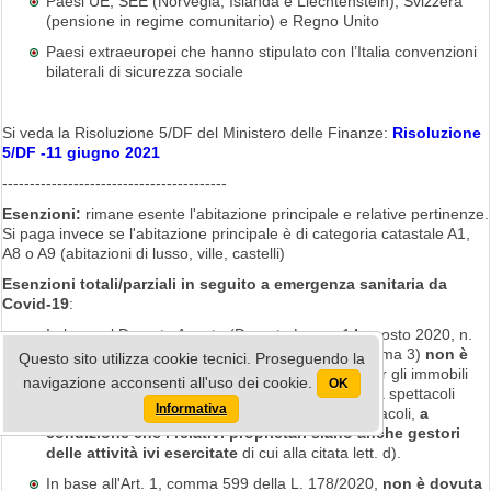
Paesi UE, SEE (Norvegia, Islanda e Liechtenstein), Svizzera
(pensione in regime comunitario) e Regno Unito
Paesi extraeuropei che hanno stipulato con l’Italia convenzioni
bilaterali di sicurezza sociale
Si veda la Risoluzione 5/DF del Ministero delle Finanze:
Risoluzione
5/DF -11 giugno 2021
-----------------------------------------
Esenzioni:
rimane esente l'abitazione principale e relative pertinenze.
Si paga invece se l'abitazione principale è di categoria catastale A1,
A8 o A9 (abitazioni di lusso, ville, castelli)
Esenzioni totali/parziali in seguito a emergenza sanitaria da
Covid-19
:
In base al Decreto Agosto (Decreto Legge 14 agosto 2020, n.
104 – articolo 78) per gli anni
2021
e
2022
(comma 3)
non è
Questo sito utilizza cookie tecnici. Proseguendo la
dovuta l'Imposta Municipale Propria (IMU)
per gli immobili
navigazione acconsenti all'uso dei cookie.
OK
rientranti nella categoria catastale D/3 destinati a spettacoli
Informativa
cinematografici, teatri e sale per concerti e spettacoli,
a
condizione che i relativi proprietari siano anche gestori
delle attività ivi esercitate
di cui alla citata lett. d).
In base all'Art. 1, comma 599 della L. 178/2020,
non è dovuta