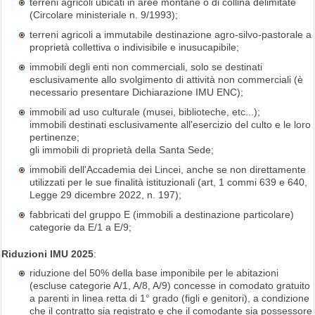
terreni agricoli ubicati in aree montane o di collina delimitate
(Circolare ministeriale n. 9/1993);
terreni agricoli a immutabile destinazione agro-silvo-pastorale a
proprietà collettiva o indivisibile e inusucapibile;
immobili degli enti non commerciali, solo se destinati
esclusivamente allo svolgimento di attività non commerciali (è
necessario presentare Dichiarazione IMU ENC);
immobili ad uso culturale (musei, biblioteche, etc...);
immobili destinati esclusivamente all'esercizio del culto e le loro
pertinenze;
gli immobili di proprietà della Santa Sede;
immobili dell'Accademia dei Lincei, anche se non direttamente
utilizzati per le sue finalità istituzionali (art, 1 commi 639 e 640,
Legge 29 dicembre 2022, n. 197);
fabbricati del gruppo E (immobili a destinazione particolare)
categorie da E/1 a E/9;
Riduzioni IMU 2025
:
riduzione del 50% della base imponibile per le abitazioni
(escluse categorie A/1, A/8, A/9) concesse in comodato gratuito
a parenti in linea retta di 1° grado (figli e genitori), a condizione
che il contratto sia registrato e che il comodante sia possessore