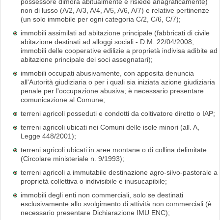
possessore dimora abitualmente e risiede anagraficamente)
non di lusso (A/2, A/3, A/4, A/5, A/6, A/7) e relative pertinenze
(un solo immobile per ogni categoria C/2, C/6, C/7);
immobili assimilati ad abitazione principale (fabbricati di civile
abitazione destinati ad alloggi sociali - D.M. 22/04/2008;
immobili delle cooperative edilizie a proprietà indivisa adibite ad
abitazione principale dei soci assegnatari);
immobili occupati abusivamente, con apposita denuncia
all'Autorità giudiziaria o per i quali sia iniziata azione giudiziaria
penale per l'occupazione abusiva; è necessario presentare
comunicazione al Comune;
terreni agricoli posseduti e condotti da coltivatore diretto o IAP;
terreni agricoli ubicati nei Comuni delle isole minori (all. A,
Legge 448/2001);
terreni agricoli ubicati in aree montane o di collina delimitate
(Circolare ministeriale n. 9/1993);
terreni agricoli a immutabile destinazione agro-silvo-pastorale a
proprietà collettiva o indivisibile e inusucapibile;
immobili degli enti non commerciali, solo se destinati
esclusivamente allo svolgimento di attività non commerciali (è
necessario presentare Dichiarazione IMU ENC);