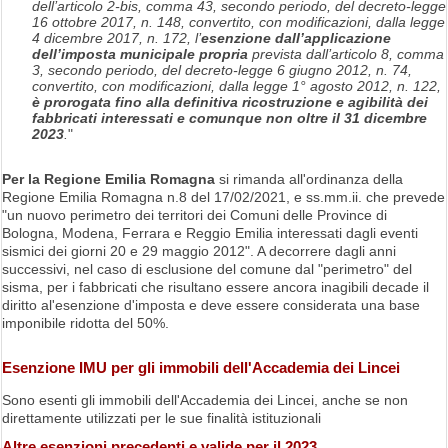
dell’articolo 2-bis, comma 43, secondo periodo, del decreto-legge
16 ottobre 2017,
n. 148, convertito, con modificazioni, dalla legge
4 dicembre 2017, n. 172, l’
esenzione dall’applicazione
dell’imposta municipale propria
prevista dall’articolo 8, comma
3, secondo periodo, del decreto-legge 6 giugno 2012, n. 74,
convertito, con modificazioni,
dalla legge 1° agosto 2012, n. 122,
è prorogata fino alla definitiva ricostruzione e agibilità dei
fabbricati interessati e comunque non oltre il 31 dicembre
2023
.
"
Per la Regione Emilia Romagna
si rimanda all'ordinanza della
Regione Emilia Romagna n.8 del 17/02/2021, e ss.mm.ii. che prevede
"un nuovo perimetro dei territori dei Comuni delle Province di
Bologna, Modena, Ferrara e Reggio Emilia interessati dagli eventi
sismici dei giorni 20 e 29 maggio 2012". A decorrere dagli anni
successivi, nel caso di esclusione del comune dal "perimetro" del
sisma, per i fabbricati che risultano essere ancora inagibili decade il
diritto al'esenzione d'imposta e deve essere considerata una base
imponibile ridotta del 50%.
Esenzione IMU per gli immobili dell'Accademia dei Lincei
Sono esenti gli immobili dell'Accademia dei Lincei, anche se non
direttamente utilizzati per le sue finalità istituzionali
Altre esenzioni precedenti e valide per il 2023