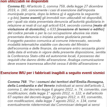
non utilizzabili né disponibili
Comma 81:
All’articolo 1, comma 759, della legge 27 dicembre
2019, n. 160, concernente i casi di esenzione dall’imposta
municipale propria, dopo la lettera g) è aggiunta la seguente:
« g-bis) [
sono esenti
] gli immobili non utilizzabili né disponibili,
per i quali sia stata presentata denuncia all’autorità giudiziaria in
relazione ai reati di cui agli articoli 614, secondo comma [
reato di
violazione di domicilio
], o 633 [
invasione di terreni o edifici
]
del codice penale o per la cui occupazione abusiva sia stata
presentata denuncia o iniziata azione giudiziaria penale.
Il soggetto passivo comunica al comune interessato, secondo
modalità telematiche stabilite con decreto del Ministro
dell’economia e delle finanze, da emanare entro sessanta giorni
dalla data di entrata in vigore della presente disposizione, sentita
la Conferenza Stato-città ed autonomie locali, il possesso dei
requisiti che danno diritto all’esenzione. Analoga comunicazione
deve essere trasmessa allorché cessa il diritto all’esenzione »
Esenzione IMU per i fabbricati inagibili a seguito eventi sismici
Comma 768
. "Per i
comuni dei territori dell’Emilia-Romagna,
della Lombardia e del Veneto
individuati ai sensi dell’articolo 1,
comma 1, del decreto-legge 6 giugno 2012, n. 74, convertito, con
modificazioni, dalla legge 1° agosto 2012, n. 122, e dall’articolo
67-sep
ties del decreto-legge 22 giugno 2012, n. 83, convertito,
con modificazioni, dalla legge 7 agosto 2012, n. 134, come
eventualmente rideterminati dai Commissari delegati ai sensi