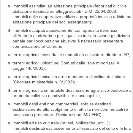
immobili assimilati ad abitazione principale (fabbricati di civile
abitazione destinati ad alloggi sociali - D.M. 22/04/2008;
immobili delle cooperative edilizie a proprietà indivisa adibite ad
abitazione principale dei soci assegnatari);
immobili occupati abusivamente, con apposita denuncia
all'Autorità giudiziaria o per i quali sia iniziata azione giudiziaria
penale per l'occupazione abusiva; è necessario presentare
comunicazione al Comune;
terreni agricoli posseduti e condotti da coltivatore diretto o IAP;
terreni agricoli ubicati nei Comuni delle isole minori (all. A,
Legge 448/2001);
terreni agricoli ubicati in aree montane o di collina delimitate
(Circolare ministeriale n. 9/1993);
terreni agricoli a immutabile destinazione agro-silvo-pastorale a
proprietà collettiva o indivisibile e inusucapibile;
immobili degli enti non commerciali, solo se destinati
esclusivamente allo svolgimento di attività non commerciali (è
necessario presentare Dichiarazione IMU ENC);
immobili ad uso culturale (musei, biblioteche, etc...);
immobili destinati esclusivamente all'esercizio del culto e le loro