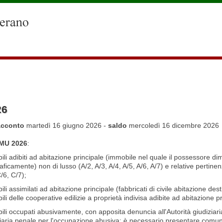
26
acconto
martedì 16 giugno 2026 -
saldo
mercoledì 16 dicembre 2026
IMU 2026
:
li adibiti ad abitazione principale (immobile nel quale il possessore di
ficamente) non di lusso (A/2, A/3, A/4, A/5, A/6, A/7) e relative pertin
/6, C/7);
li assimilati ad abitazione principale (fabbricati di civile abitazione des
li delle cooperative edilizie a proprietà indivisa adibite ad abitazione p
li occupati abusivamente, con apposita denuncia all'Autorità giudiziaria 
ziaria penale per l'occupazione abusiva; è necessario presentare comu