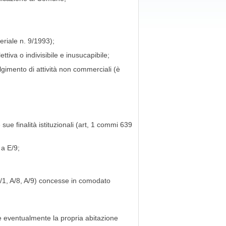
teriale n. 9/1993);
ttiva o indivisibile e inusucapibile;
lgimento di attività non commerciali (è
sue finalità istituzionali (art, 1 commi 639
 a E/9;
A/1, A/8, A/9) concesse in comodato
re eventualmente la propria abitazione