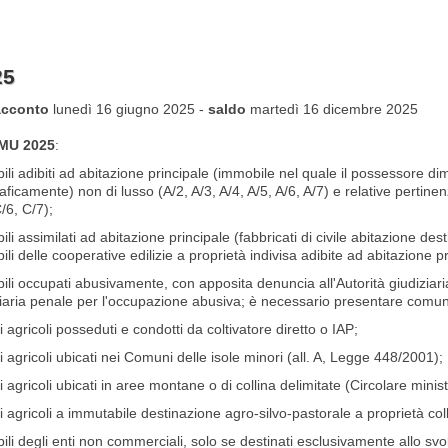
25
acconto
lunedì 16 giugno 2025 -
saldo
martedì 16 dicembre 2025
IMU 2025
:
li adibiti ad abitazione principale (immobile nel quale il possessore di
ficamente) non di lusso (A/2, A/3, A/4, A/5, A/6, A/7) e relative pertin
/6, C/7);
li assimilati ad abitazione principale (fabbricati di civile abitazione des
li delle cooperative edilizie a proprietà indivisa adibite ad abitazione p
li occupati abusivamente, con apposita denuncia all'Autorità giudiziaria 
ziaria penale per l'occupazione abusiva; è necessario presentare comu
i agricoli posseduti e condotti da coltivatore diretto o IAP;
i agricoli ubicati nei Comuni delle isole minori (all. A, Legge 448/2001);
i agricoli ubicati in aree montane o di collina delimitate (Circolare minis
i agricoli a immutabile destinazione agro-silvo-pastorale a proprietà colle
li degli enti non commerciali, solo se destinati esclusivamente allo svo