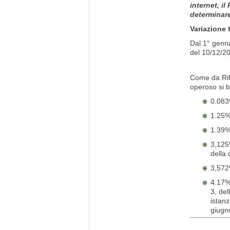
internet, i
determinare
Variazione 
Dal 1° genna
del 10/12/20
Come da Rif
operoso si b
0.083%
1.25% 
1.39% 
3,125%
della 
3,572
4.17%
3, del
istanz
giugn