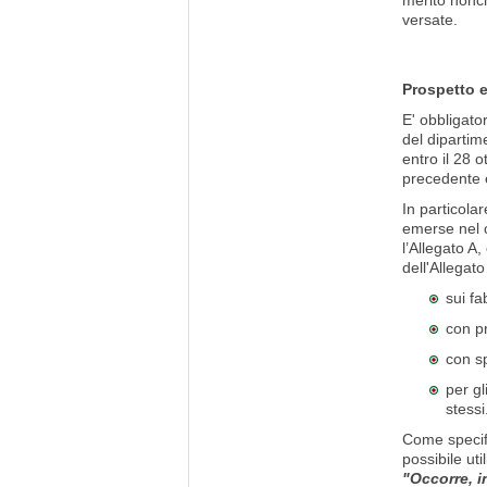
merito nonch
versate.
Prospetto e
E' obbligato
del dipartim
entro il 28 
precedente e
In particola
emerse nel c
l’Allegato A
dell'Allegat
sui fa
con pr
con sp
per gl
stessi
Come specifi
possibile uti
"Occorre, i