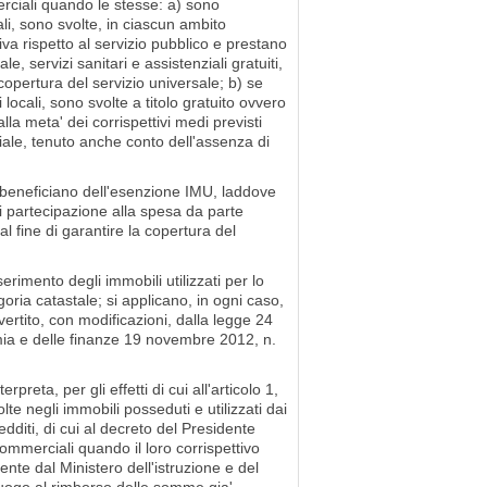
erciali quando le stesse: a) sono
ali, sono svolte, in ciascun ambito
va rispetto al servizio pubblico e prestano
e, servizi sanitari e assistenziali gratuiti,
copertura del servizio universale; b) se
locali, sono svolte a titolo gratuito ovvero
la meta' dei corrispettivi medi previsti
riale, tenuto anche conto dell'assenza di
, beneficiano dell'esenzione IMU, laddove
di partecipazione alla spesa da parte
al fine di garantire la copertura del
serimento degli immobili utilizzati per lo
egoria catastale; si applicano, in ogni caso,
vertito, con modificazioni, dalla legge 24
omia e delle finanze 19 novembre 2012, n.
reta, per gli effetti di cui all'articolo 1,
lte negli immobili posseduti e utilizzati dai
edditi, di cui al decreto del Presidente
mmerciali quando il loro corrispettivo
te dal Ministero dell'istruzione e del