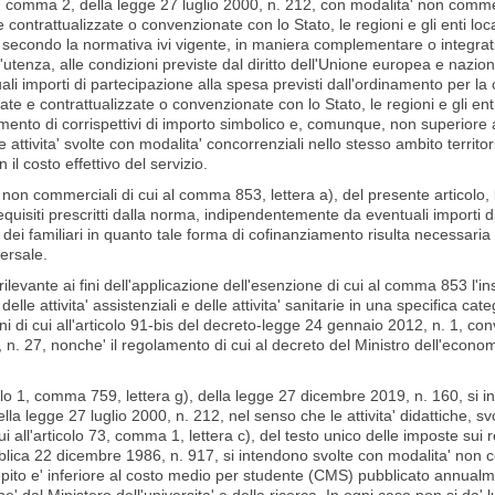
 1, comma 2, della legge 27 luglio 2000, n. 212, con modalita' non comm
e contrattualizzate o convenzionate con lo Stato, le regioni e gli enti loc
 e secondo la normativa ivi vigente, in maniera complementare o integrati
'utenza, alle condizioni previste dal diritto dell'Unione europea e nazional
ali importi di partecipazione alla spesa previsti dall'ordinamento per la 
te e contrattualizzate o convenzionate con lo Stato, le regioni e gli enti 
mento di corrispettivi di importo simbolico e, comunque, non superiore al
 attivita' svolte con modalita' concorrenziali nello stesso ambito territo
 il costo effettivo del servizio.
ti non commerciali di cui al comma 853, lettera a), del presente articolo
 requisiti prescritti dalla norma, indipendentemente da eventuali importi 
 dei familiari in quanto tale forma di cofinanziamento risulta necessaria 
versale.
rilevante ai fini dell'applicazione dell'esenzione di cui al comma 853 l'in
elle attivita' assistenziali e delle attivita' sanitarie in una specifica cat
oni di cui all'articolo 91-bis del decreto-legge 24 gennaio 2012, n. 1, con
n. 27, nonche' il regolamento di cui al decreto del Ministro dell'econ
olo 1, comma 759, lettera g), della legge 27 dicembre 2019, n. 160, si interp
a legge 27 luglio 2000, n. 212, nel senso che le attivita' didattiche, svo
ui all'articolo 73, comma 1, lettera c), del testo unico delle imposte sui r
lica 22 dicembre 1986, n. 917, si intendono svolte con modalita' non co
ito e' inferiore al costo medio per studente (CMS) pubblicato annualmen