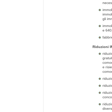
neces
immobi
immobi
gli im
immobi
e 640
fabbri
Riduzioni 
riduzi
gratui
comoda
e ris
comod
riduzi
riduzi
riduz
conco
riduzi
divers