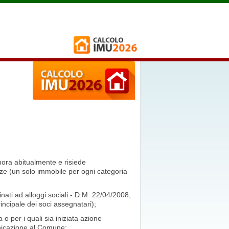
mora abitualmente e risiede
enze (un solo immobile per ogni categoria
tinati ad alloggi sociali - D.M. 22/04/2008;
rincipale dei soci assegnatari);
o per i quali sia iniziata azione
nicazione al Comune;