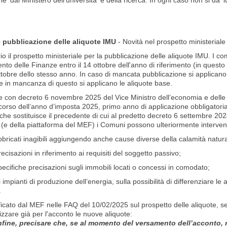
e' dal Ministero dell'universita' e della ricerca. In ogni caso non si da'
 pubblicazione delle aliquote IMU
- Novità nel prospetto ministeriale
rio il prospetto ministeriale per la pubblicazione delle aliquote IMU. I c
ento delle Finanze entro il 14 ottobre dell'anno di riferimento (in quest
ottobre dello stesso anno. In caso di mancata pubblicazione si applicano 
 in mancanza di questo si applicano le aliquote base.
re con decreto 6 novembre 2025 del Vice Ministro dell’economia e delle
orso dell’anno d’imposta 2025, primo anno di applicazione obbligatoria
, che sostituisce il precedente di cui al predetto decreto 6 settembre 2
o (e della piattaforma del MEF) i Comuni possono ulteriormente interven
bbricati inagibili aggiungendo anche cause diverse della calamità natura
ecisazioni in riferimento ai requisiti del soggetto passivo;
ecifiche precisazioni sugli immobili locati o concessi in comodato;
i impianti di produzione dell’energia, sulla possibilità di differenziare le
.
cato dal MEF nelle FAQ del 10/02/2025 sul prospetto delle aliquote, se 
lizzare già per l'acconto le nuove aliquote:
nfine, precisare che, se al momento del versamento dell’acconto, ri