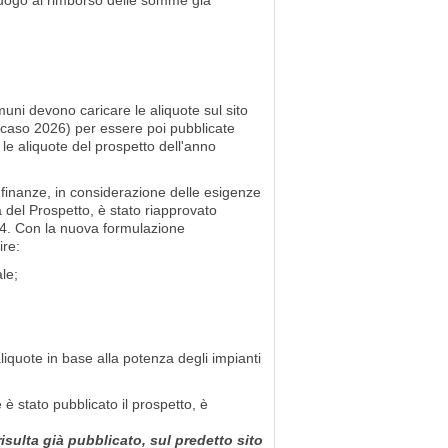
 luogo al rimborso delle somme gia'
omuni devono caricare le aliquote sul sito
o caso 2026) per essere poi pubblicate
le aliquote del prospetto dell'anno
 finanze, in considerazione delle esigenze
 del Prospetto, è stato riapprovato
024. Con la nuova formulazione
ire:
le;
 aliquote in base alla potenza degli impianti
è stato pubblicato il prospetto, è
sulta già pubblicato, sul predetto sito