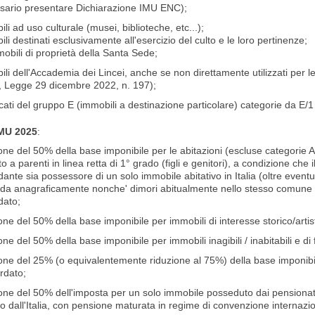
sario presentare Dichiarazione IMU ENC);
li ad uso culturale (musei, biblioteche, etc...);
li destinati esclusivamente all'esercizio del culto e le loro pertinenze;
mobili di proprietà della Santa Sede;
li dell'Accademia dei Lincei, anche se non direttamente utilizzati per le 
, Legge 29 dicembre 2022, n. 197);
cati del gruppo E (immobili a destinazione particolare) categorie da E/1
IMU 2025
:
one del 50% della base imponibile per le abitazioni (escluse categorie 
to a parenti in linea retta di 1° grado (figli e genitori), a condizione che i
nte sia possessore di un solo immobile abitativo in Italia (oltre eventu
ieda anagraficamente nonche' dimori abitualmente nello stesso comune in
ato;
one del 50% della base imponibile per immobili di interesse storico/artis
one del 50% della base imponibile per immobili inagibili / inabitabili e di f
ione del 25% (o equivalentemente riduzione al 75%) della base imponibil
rdato;
one del 50% dell'imposta per un solo immobile posseduto dai pensionati
o dall'Italia, con pensione maturata in regime di convenzione internazion