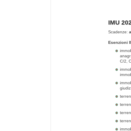
IMU 20
Scadenze:
Esenzioni 
immobi
anagra
C/2, C
immobi
immobi
immobi
giudi
terren
terren
terren
terren
immobi