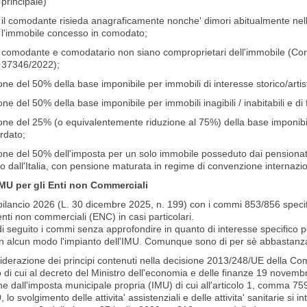
principale)
il comodante risieda anagraficamente nonche' dimori abitualmente nell
l'immobile concesso in comodato;
comodante e comodatario non siano comproprietari dell'immobile (Cor
37346/2022);
one del 50% della base imponibile per immobili di interesse storico/artis
one del 50% della base imponibile per immobili inagibili / inabitabili e di f
ione del 25% (o equivalentemente riduzione al 75%) della base imponibil
rdato;
one del 50% dell'imposta per un solo immobile posseduto dai pensionati
o dall'Italia, con pensione maturata in regime di convenzione internazion
MU per gli Enti non Commerciali
bilancio 2026 (L. 30 dicembre 2025, n. 199) con i commi 853/856 specific
enti non commerciali (ENC) in casi particolari.
i seguito i commi senza approfondire in quanto di interesse specifico p
in alcun modo l'impianto dell'IMU. Comunque sono di per sè abbastanza
siderazione dei principi contenuti nella decisione 2013/248/UE della C
di cui al decreto del Ministro dell'economia e delle finanze 19 novembre
ne dall'imposta municipale propria (IMU) di cui all'articolo 1, comma 759
 lo svolgimento delle attivita' assistenziali e delle attivita' sanitarie si int