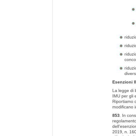
riduzi
riduzi
riduz
conco
riduzi
divers
Esenzioni I
La legge di 
IMU per gli 
Riportiamo d
modificano 
853
. In con
regolamento 
dell'esenzio
2019, n. 160,