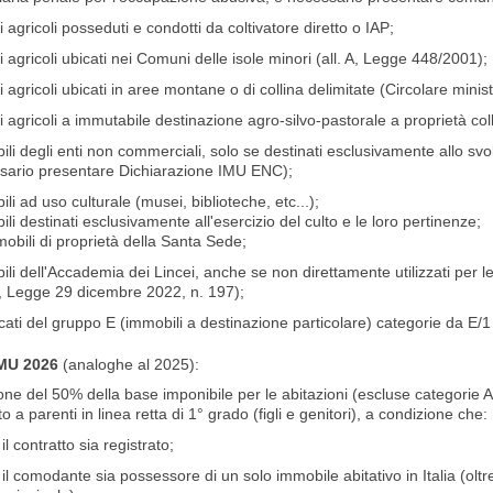
i agricoli posseduti e condotti da coltivatore diretto o IAP;
i agricoli ubicati nei Comuni delle isole minori (all. A, Legge 448/2001);
i agricoli ubicati in aree montane o di collina delimitate (Circolare minis
i agricoli a immutabile destinazione agro-silvo-pastorale a proprietà colle
li degli enti non commerciali, solo se destinati esclusivamente allo svo
sario presentare Dichiarazione IMU ENC);
li ad uso culturale (musei, biblioteche, etc...);
li destinati esclusivamente all'esercizio del culto e le loro pertinenze;
mobili di proprietà della Santa Sede;
li dell'Accademia dei Lincei, anche se non direttamente utilizzati per le 
, Legge 29 dicembre 2022, n. 197);
cati del gruppo E (immobili a destinazione particolare) categorie da E/1
IMU 2026
(analoghe al 2025):
one del 50% della base imponibile per le abitazioni (escluse categorie 
to a parenti in linea retta di 1° grado (figli e genitori), a condizione che:
il contratto sia registrato;
il comodante sia possessore di un solo immobile abitativo in Italia (olt