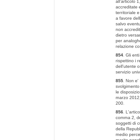
all'articolo
accreditate 
territoriale
a favore dell
salvo eventu
non accredita
dietro versa
per analoghe
relazione con
854
. Gli en
rispettino i
dell'utente o
servizio uni
855
. Non e' 
svolgimento d
le disposizi
marzo 2012, 
200.
856
. L'artic
comma 2, dell
soggetti di c
della Repubb
medio percep