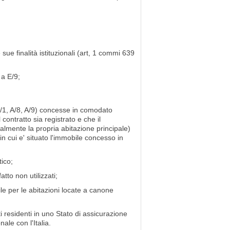
sue finalità istituzionali (art, 1 commi 639
 a E/9;
A/1, A/8, A/9) concesse in comodato
l contratto sia registrato e che il
almente la propria abitazione principale)
 cui e' situato l'immobile concesso in
tico;
atto non utilizzati;
e per le abitazioni locate a canone
 residenti in uno Stato di assicurazione
ale con l'Italia.