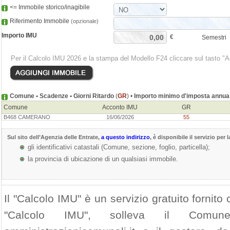
<= Immobile storico/inagibile
Riferimento Immobile
(opzionale)
Importo IMU
€
Semestri
Per il Calcolo IMU 2026 e la stampa del Modello F24 cliccare sul tasto "
Comune • Scadenze • Giorni Ritardo
(
GR
) •
Importo minimo d'imposta annua
Comune
Acconto IMU
GR
B468 CAMERANO
16/06/2026
55
Sul sito dell’
Agenzia delle Entrate
,
a questo indirizzo
, è disponibile il servizio per 
gli identificativi catastali (Comune, sezione, foglio, particella);
la provincia di ubicazione di un qualsiasi immobile.
Il "Calcolo IMU" è un servizio gratuito fornito c
"Calcolo IMU", solleva il Com