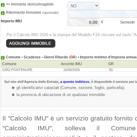
<= Immobile storico/inagibile
Riferimento Immobile
(opzionale)
Importo IMU
€
Semestri
Per il Calcolo IMU 2026 e la stampa del Modello F24 cliccare sul tasto "
Comune • Scadenze • Giorni Ritardo
(
GR
) •
Importo minimo d'imposta annua
Comune
Acconto IMU
GR
G852 PONTENURE
16/06/2026
51
Sul sito dell’
Agenzia delle Entrate
,
a questo indirizzo
, è disponibile il servizio per 
gli identificativi catastali (Comune, sezione, foglio, particella);
la provincia di ubicazione di un qualsiasi immobile.
Il "Calcolo IMU" è un servizio gratuito fornito c
"Calcolo IMU", solleva il Comu