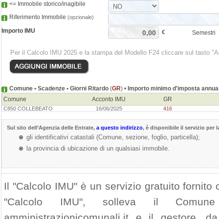
<= Immobile storico/inagibile
Riferimento Immobile
(opzionale)
Importo IMU
€
Semestri
Per il Calcolo IMU 2025 e la stampa del Modello F24 cliccare sul tasto "
Comune • Scadenze • Giorni Ritardo
(
GR
) •
Importo minimo d'imposta annua 
Comune
Acconto IMU
GR
C850 COLLEBEATO
16/06/2025
416
Sul sito dell’
Agenzia delle Entrate
,
a questo indirizzo
, è disponibile il servizio per 
gli identificativi catastali (Comune, sezione, foglio, particella);
la provincia di ubicazione di un qualsiasi immobile.
Il "Calcolo IMU" è un servizio gratuito fornito c
"Calcolo IMU", solleva il Comun
amministrazionicomunali.it e il gestore, da