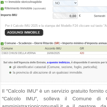
<= Immobile storico/inagibile
Riferimento Immobile
(opzionale)
Importo IMU
€
Semestri
Per il Calcolo IMU 2025 e la stampa del Modello F24 cliccare sul tasto "
Comune • Scadenze • Giorni Ritardo
(
GR
) •
Importo minimo d'imposta annua 
Comune
Acconto IMU
GR
C663 CHIUSI DELLA VERNA
16/06/2025
420
Sul sito dell’
Agenzia delle Entrate
,
a questo indirizzo
, è disponibile il servizio per 
gli identificativi catastali (Comune, sezione, foglio, particella);
la provincia di ubicazione di un qualsiasi immobile.
Il "Calcolo IMU" è un servizio gratuito fornito c
"Calcolo IMU", solleva il Comune di
amministrazionicomunali.it e il gestore, da