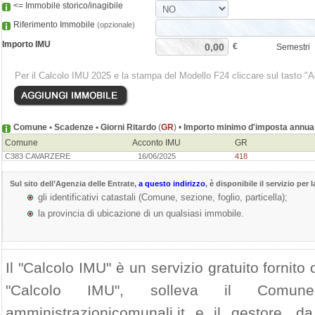
<= Immobile storico/inagibile
Riferimento Immobile
(opzionale)
Importo IMU
€
Semestri
Per il Calcolo IMU 2025 e la stampa del Modello F24 cliccare sul tasto "
Comune • Scadenze • Giorni Ritardo
(
GR
) •
Importo minimo d'imposta annua 
Comune
Acconto IMU
GR
C383 CAVARZERE
16/06/2025
418
Sul sito dell’
Agenzia delle Entrate
,
a questo indirizzo
, è disponibile il servizio per 
gli identificativi catastali (Comune, sezione, foglio, particella);
la provincia di ubicazione di un qualsiasi immobile.
Il "Calcolo IMU" è un servizio gratuito fornito c
"Calcolo IMU", solleva il Comu
amministrazionicomunali.it e il gestore, da