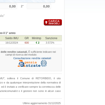
2°
ile"
o il 1° anno
Saldo IMU
GR
MinImp
Sanzione
16/12/2024
600
€ 2
3.572%
 delle rendite catastali.
È sufficiente indicare nei
campi di ricerca del modulo:
lo IMU", solleva il Comune di RETORBIDO, il sito
lizzo e da qualunque interpretazione della normativa di
4 ed è invitato a verificare sempre la correttezza delle
zionicomunali.it o il gestore non sono in alcun caso
Ultimo aggiornamento 31/12/2025