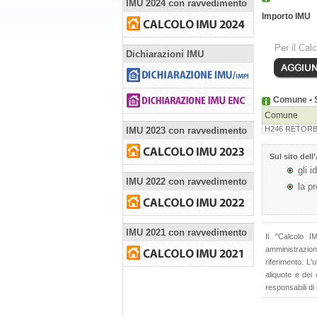
IMU 2024 con ravvedimento
Importo IMU
Per il Cal
Dichiarazioni IMU
Comune • S
Comune
H246 RETOR
IMU 2023 con ravvedimento
Sul sito dell’
gli i
IMU 2022 con ravvedimento
la p
IMU 2021 con ravvedimento
Il "Calcolo I
amministrazioni
riferimento. L'
aliquote e dei
responsabili di