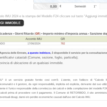
€
Semestri
1°
colo IMU 2024 e la stampa del Modello F24 cliccare sul tasto "Aggiungi immob
cadenze • Giorni Ritardo
(
GR
) •
Importo minimo d'imposta annua • Sanzione dop
Acconto IMU
GR
BIDO
17/06/2024
782
Agenzia delle Entrate
,
a questo indirizzo
, è disponibile il servizio per la consultazione
dentificativi catastali (Comune, sezione, foglio, particella);
rovincia di ubicazione di un qualsiasi immobile.
MU" è un servizio gratuito fornito cosi com'è. L'utente, con l'utilizzo di "Calco
comunali.it e il gestore, da ogni responsabilità, implicita ed esplicita, derivante dal suo uti
utente è l'unico responsabile della correttezza dei calcoli e della compilazione del modello F2
 calcoli prima di procedere con il pagamento. Il Comune di RETORBIDO, il sito amministra
 eventuali disagi, danni e/o perdite economiche causati dall'uso del Calcolo IMU.