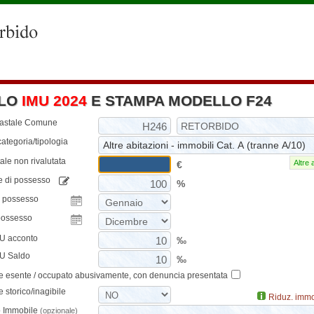
LO
IMU 2024
E STAMPA MODELLO F24
tastale Comune
ategoria/tipologia
ale non rivalutata
Altre 
€
e di possesso
%
o possesso
possesso
MU acconto
‰
MU Saldo
‰
e esente / occupato abusivamente, con denuncia presentata
 storico/inagibile
Riduz. immo
o Immobile
(opzionale)