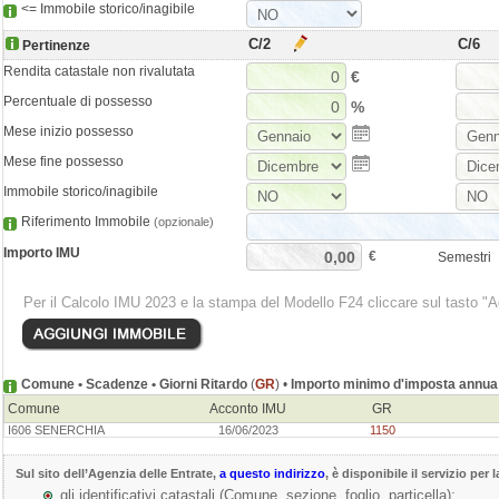
<= Immobile storico/inagibile
C/2
C/6
Pertinenze
Rendita catastale non rivalutata
€
Percentuale di possesso
%
Mese inizio possesso
Mese fine possesso
Immobile storico/inagibile
Riferimento Immobile
(opzionale)
Importo IMU
€
Semestri
Per il Calcolo IMU 2023 e la stampa del Modello F24 cliccare sul tasto "
Comune • Scadenze • Giorni Ritardo
(
GR
) •
Importo minimo d'imposta annua 
Comune
Acconto IMU
GR
I606 SENERCHIA
16/06/2023
1150
Sul sito dell’
Agenzia delle Entrate
,
a questo indirizzo
, è disponibile il servizio per 
gli identificativi catastali (Comune, sezione, foglio, particella);