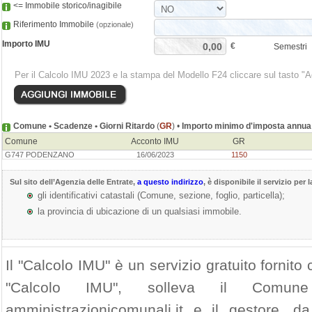
<= Immobile storico/inagibile
Riferimento Immobile
(opzionale)
Importo IMU
€
Semestri
Per il Calcolo IMU 2023 e la stampa del Modello F24 cliccare sul tasto "
Comune • Scadenze • Giorni Ritardo
(
GR
) •
Importo minimo d'imposta annua 
Comune
Acconto IMU
GR
G747 PODENZANO
16/06/2023
1150
Sul sito dell’
Agenzia delle Entrate
,
a questo indirizzo
, è disponibile il servizio per 
gli identificativi catastali (Comune, sezione, foglio, particella);
la provincia di ubicazione di un qualsiasi immobile.
Il "Calcolo IMU" è un servizio gratuito fornito c
"Calcolo IMU", solleva il Comu
amministrazionicomunali.it e il gestore, da