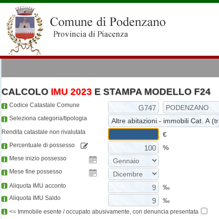
CALCOLO
IMU 2023
E STAMPA MODELLO F24
Codice Catastale Comune
Seleziona categoria/tipologia
Rendita catastale non rivalutata
€
Percentuale di possesso
%
Mese inizio possesso
Mese fine possesso
Aliquota IMU acconto
‰
Aliquota IMU Saldo
‰
<= Immobile esente / occupato abusivamente, con denuncia presentata