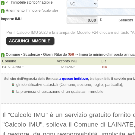
<= Immobile storico/inagibile
Riferimento Immobile
(opzionale)
Importo IMU
€
Semestri
Per il Calcolo IMU 2023 e la stampa del Modello F24 cliccare sul tasto "
Comune • Scadenze • Giorni Ritardo
(
GR
) •
Importo minimo d'imposta annua 
Comune
Acconto IMU
GR
E415 LAINATE
16/06/2023
1150
Sul sito dell’
Agenzia delle Entrate
,
a questo indirizzo
, è disponibile il servizio per 
gli identificativi catastali (Comune, sezione, foglio, particella);
la provincia di ubicazione di un qualsiasi immobile.
Il "Calcolo IMU" è un servizio gratuito fornito c
"Calcolo IMU", solleva il Comune di LAINATE, 
il gestore, da ogni responsabilità, implicita ed