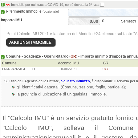
<<
Immobile per cui, causa COVID-19, non è dovuta la 1ª rata
Riferimento Immobile
(opzionale)
Importo IMU
€
Semestri
Per il Calcolo IMU 2021 e la stampa del Modello F24 cliccare sul tasto "
Comune • Scadenze • Giorni Ritardo
(
GR
) •
Importo minimo d'imposta annua 
Comune
Acconto IMU
GR
L664 VANZAGHELLO
16/06/2021
1880
Sul sito dell’
Agenzia delle Entrate
,
a questo indirizzo
, è disponibile il servizio per 
gli identificativi catastali (Comune, sezione, foglio, particella);
la provincia di ubicazione di un qualsiasi immobile.
Il "Calcolo IMU" è un servizio gratuito fornito c
"Calcolo IMU", solleva il Comun
amministrazionicomunali.it e il gestore, da