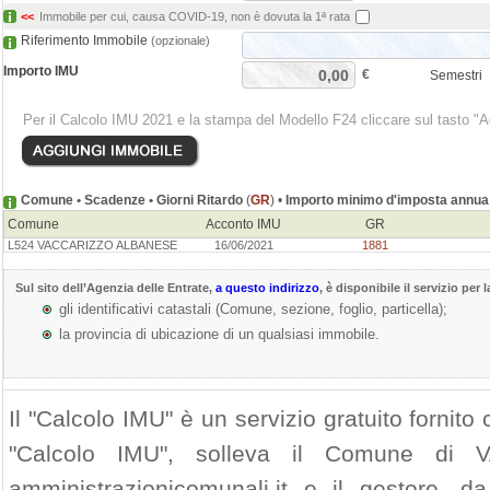
<<
Immobile per cui, causa COVID-19, non è dovuta la 1ª rata
Riferimento Immobile
(opzionale)
Importo IMU
€
Semestri
Per il Calcolo IMU 2021 e la stampa del Modello F24 cliccare sul tasto "
Comune • Scadenze • Giorni Ritardo
(
GR
) •
Importo minimo d'imposta annua 
Comune
Acconto IMU
GR
L524 VACCARIZZO ALBANESE
16/06/2021
1881
Sul sito dell’
Agenzia delle Entrate
,
a questo indirizzo
, è disponibile il servizio per 
gli identificativi catastali (Comune, sezione, foglio, particella);
la provincia di ubicazione di un qualsiasi immobile.
Il "Calcolo IMU" è un servizio gratuito fornito c
"Calcolo IMU", solleva il Comune di 
amministrazionicomunali.it e il gestore, da