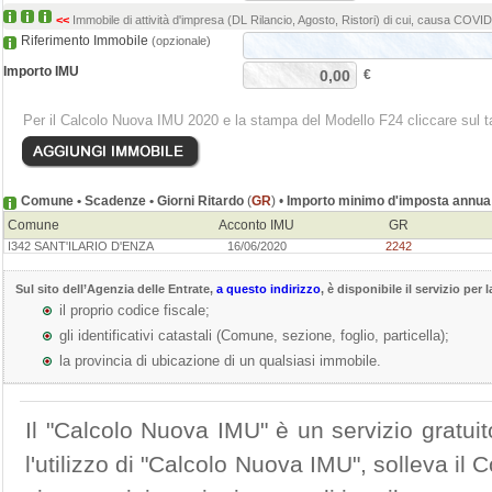
<<
Immobile di attività d'impresa (DL Rilancio, Agosto, Ristori) di cui, causa COVI
Riferimento Immobile
(opzionale)
Importo IMU
€
Per il Calcolo Nuova IMU 2020 e la stampa del Modello F24 cliccare sul t
Comune • Scadenze • Giorni Ritardo
(
GR
) •
Importo minimo d'imposta annua
Comune
Acconto IMU
GR
I342 SANT'ILARIO D'ENZA
16/06/2020
2242
Sul sito dell’
Agenzia delle Entrate
,
a questo indirizzo
, è disponibile il servizio per 
il proprio codice fiscale;
gli identificativi catastali (Comune, sezione, foglio, particella);
la provincia di ubicazione di un qualsiasi immobile.
Il "Calcolo Nuova IMU" è un servizio gratuit
l'utilizzo di "Calcolo Nuova IMU", solleva i