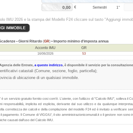
€
Semestri
1°
colo IMU 2026 e la stampa del Modello F24 cliccare sul tasto "Aggiungi immob
cadenze • Giorni Ritardo
(
GR
) •
Importo minimo d'imposta annua
Acconto IMU
GR
16/06/2026
53
Agenzia delle Entrate
,
a questo indirizzo
, è disponibile il servizio per la consultazione
dentificativi catastali (Comune, sezione, foglio, particella);
rovincia di ubicazione di un qualsiasi immobile.
 è un servizio gratuito fornito cosi com'è. L'utente, con l'utilizzo di "Calcolo IMU", solleva il 
i responsabilità, implicita ed esplicita, derivante dal suo utilizzo e da qualunque interpretaz
lla correttezza dei calcoli e della compilazione del modello F24 ed è invitato a verificare sem
l pagamento. Il Comune di VIGGIU', il sito amministrazionicomunali.it o il gestore non sono in
iche causati dall'uso del Calcolo IMU.