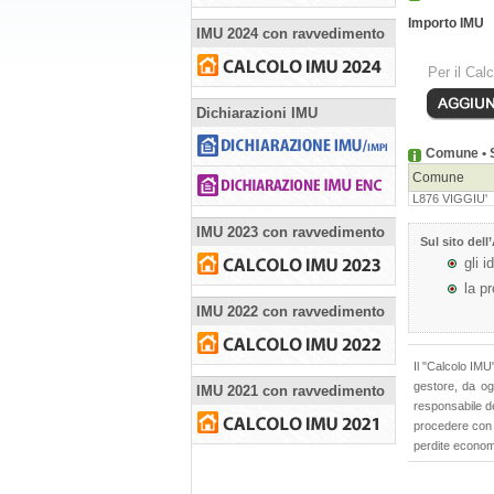
Importo IMU
IMU 2024 con ravvedimento
Per il Cal
Dichiarazioni IMU
Comune • S
Comune
L876 VIGGIU'
IMU 2023 con ravvedimento
Sul sito dell’
gli i
la p
IMU 2022 con ravvedimento
Il "Calcolo IMU"
gestore, da ogn
IMU 2021 con ravvedimento
responsabile de
procedere con i
perdite econom