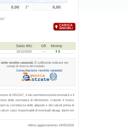
2°
ile"
Saldo IMU
GR
MinImp
16/12/2026
---
€ 5
 delle rendite catastali.
È sufficiente indicare nei
campi di ricerca del modulo:
Comune di VIGGIU', il sito amministrazionicomunali.it e il
ione della normativa di riferimento. L'utente è l'unico
pre la correttezza delle aliquote e dei calcoli prima di
 alcun caso responsabili di eventuali disagi, danni e/o
Ultimo aggiornamento 24/05/2026