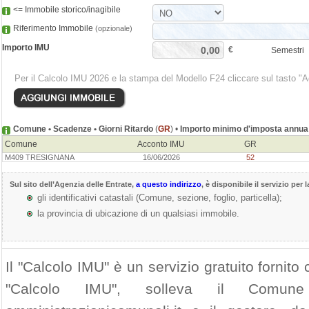
<= Immobile storico/inagibile
Riferimento Immobile
(opzionale)
Importo IMU
€
Semestri
Per il Calcolo IMU 2026 e la stampa del Modello F24 cliccare sul tasto "
Comune • Scadenze • Giorni Ritardo
(
GR
) •
Importo minimo d'imposta annua
Comune
Acconto IMU
GR
M409 TRESIGNANA
16/06/2026
52
Sul sito dell’
Agenzia delle Entrate
,
a questo indirizzo
, è disponibile il servizio per 
gli identificativi catastali (Comune, sezione, foglio, particella);
la provincia di ubicazione di un qualsiasi immobile.
Il "Calcolo IMU" è un servizio gratuito fornito c
"Calcolo IMU", solleva il Comun