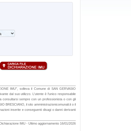
HIARAZIONE IMU", solleva il Comune di SAN GERVASIO
ivante dal suo utilizzo. L'utente è l'unico responsabile
o a consultarsi sempre con un professionista o con gli
O BRESCIANO, il sito amministrazionicomunali.it o il
rmazioni inserite e conseguenti disagi o danni derivanti
ichiarazione IMU - Ultimo aggiornamento 16/01/2026