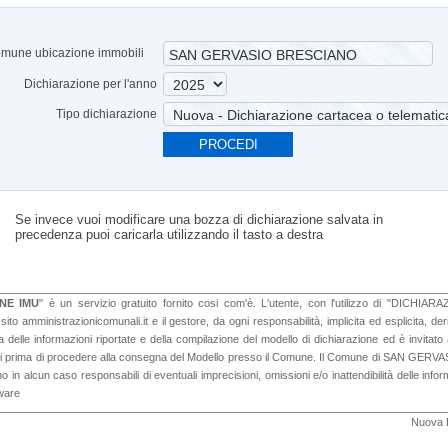
mune ubicazione immobili
Dichiarazione per l'anno
Tipo dichiarazione
PROCEDI
Se invece vuoi modificare una bozza di dichiarazione salvata in
precedenza puoi caricarla utilizzando il tasto a destra
NE IMU
" è un servizio gratuito fornito cosi com'è. L'utente, con l'utilizzo di "DIC
to amministrazionicomunali.it e il gestore, da ogni responsabilità, implicita ed esplicita, der
a delle informazioni riportate e della compilazione del modello di dichiarazione ed è invitat
ti prima di procedere alla consegna del Modello presso il Comune. Il Comune di SAN GERVASI
 in alcun caso responsabili di eventuali imprecisioni, omissioni e/o inattendibilità delle info
tware
Nuova D