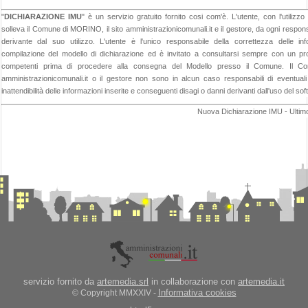
"
DICHIARAZIONE IMU
" è un servizio gratuito fornito cosi com'è. L'utente, con l'util
solleva il Comune di MORINO, il sito amministrazionicomunali.it e il gestore, da ogni responsab
derivante dal suo utilizzo. L'utente è l'unico responsabile della correttezza delle inf
compilazione del modello di dichiarazione ed è invitato a consultarsi sempre con un prof
competenti prima di procedere alla consegna del Modello presso il Comune. Il C
amministrazionicomunali.it o il gestore non sono in alcun caso responsabili di eventuali 
inattendibilità delle informazioni inserite e conseguenti disagi o danni derivanti dall'uso del so
Nuova Dichiarazione IMU - Ultim
servizio fornito da
artemedia.srl
in collaborazione con
artemedia.it
Informativa cookies
© Copyright MMXXIV -