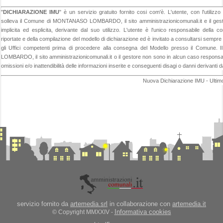
"
DICHIARAZIONE IMU
" è un servizio gratuito fornito cosi com'è. L'utente, con l'util
solleva il Comune di MONTANASO LOMBARDO, il sito amministrazionicomunali.it e il gesto
implicita ed esplicita, derivante dal suo utilizzo. L'utente è l'unico responsabile della co
riportate e della compilazione del modello di dichiarazione ed è invitato a consultarsi sempr
gli Uffici competenti prima di procedere alla consegna del Modello presso il Comun
LOMBARDO, il sito amministrazionicomunali.it o il gestore non sono in alcun caso responsabil
omissioni e/o inattendibilità delle informazioni inserite e conseguenti disagi o danni derivanti d
Nuova Dichiarazione IMU - Ultim
servizio fornito da
artemedia.srl
in collaborazione con
artemedia.it
Informativa cookies
© Copyright MMXXIV -