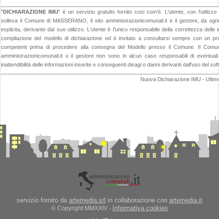
"
DICHIARAZIONE IMU
" è un servizio gratuito fornito cosi com'è. L'utente, con l'util
solleva il Comune di MASSERANO, il sito amministrazionicomunali.it e il gestore, da ogni 
esplicita, derivante dal suo utilizzo. L'utente è l'unico responsabile della correttezza delle 
compilazione del modello di dichiarazione ed è invitato a consultarsi sempre con un prof
competenti prima di procedere alla consegna del Modello presso il Comune. Il Com
amministrazionicomunali.it o il gestore non sono in alcun caso responsabili di eventuali 
inattendibilità delle informazioni inserite e conseguenti disagi o danni derivanti dall'uso del so
Nuova Dichiarazione IMU - Ultim
servizio fornito da
artemedia.srl
in collaborazione con
artemedia.it
Informativa cookies
© Copyright MMXXIV -