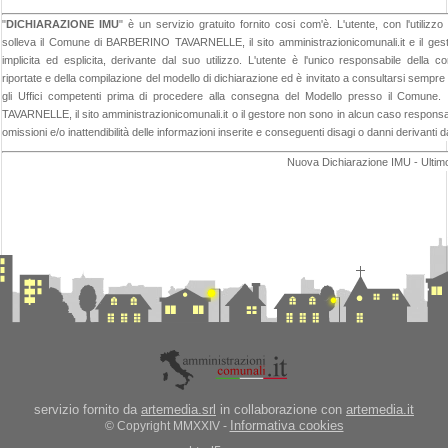
"
DICHIARAZIONE IMU
" è un servizio gratuito fornito cosi com'è. L'utente, con l'util
solleva il Comune di BARBERINO TAVARNELLE, il sito amministrazionicomunali.it e il gesto
implicita ed esplicita, derivante dal suo utilizzo. L'utente è l'unico responsabile della co
riportate e della compilazione del modello di dichiarazione ed è invitato a consultarsi sempr
gli Uffici competenti prima di procedere alla consegna del Modello presso il Comun
TAVARNELLE, il sito amministrazionicomunali.it o il gestore non sono in alcun caso responsabi
omissioni e/o inattendibilità delle informazioni inserite e conseguenti disagi o danni derivanti d
Nuova Dichiarazione IMU - Ultim
servizio fornito da
artemedia.srl
in collaborazione con
artemedia.it
Informativa cookies
© Copyright MMXXIV -