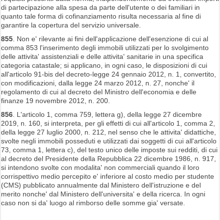
di partecipazione alla spesa da parte dell'utente o dei familiari in
quanto tale forma di cofinanziamento risulta necessaria al fine di
garantire la copertura del servizio universale.
855
. Non e' rilevante ai fini dell'applicazione dell'esenzione di cui al
comma 853 l'inserimento degli immobili utilizzati per lo svolgimento
delle attivita' assistenziali e delle attivita' sanitarie in una specifica
categoria catastale; si applicano, in ogni caso, le disposizioni di cui
all'articolo 91-bis del decreto-legge 24 gennaio 2012, n. 1, convertito,
con modificazioni, dalla legge 24 marzo 2012, n. 27, nonche' il
regolamento di cui al decreto del Ministro dell'economia e delle
finanze 19 novembre 2012, n. 200.
856
. L'articolo 1, comma 759, lettera g), della legge 27 dicembre
2019, n. 160, si interpreta, per gli effetti di cui all'articolo 1, comma 2,
della legge 27 luglio 2000, n. 212, nel senso che le attivita' didattiche,
svolte negli immobili posseduti e utilizzati dai soggetti di cui all'articolo
73, comma 1, lettera c), del testo unico delle imposte sui redditi, di cui
al decreto del Presidente della Repubblica 22 dicembre 1986, n. 917,
si intendono svolte con modalita' non commerciali quando il loro
corrispettivo medio percepito e' inferiore al costo medio per studente
(CMS) pubblicato annualmente dal Ministero dell'istruzione e del
merito nonche' dal Ministero dell'universita' e della ricerca. In ogni
caso non si da' luogo al rimborso delle somme gia' versate.