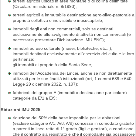
terreni agricoli ubicati in aree montane o di collina delimitate
(Circolare ministeriale n. 9/1993);
terreni agricoli a immutabile destinazione agro-silvo-pastorale a
proprietà collettiva o indivisibile e inusucapibile;
immobili degli enti non commerciali, solo se destinati
esclusivamente allo svolgimento di attività non commerciali (è
necessario presentare Dichiarazione IMU ENC);
immobili ad uso culturale (musei, biblioteche, etc...);
immobili destinati esclusivamente all'esercizio del culto e le loro
pertinenze;
gli immobili di proprietà della Santa Sede;
immobili dell'Accademia dei Lincei, anche se non direttamente
utilizzati per le sue finalità istituzionali (art, 1 commi 639 e 640,
Legge 29 dicembre 2022, n. 197);
fabbricati del gruppo E (immobili a destinazione particolare)
categorie da E/1 a E/9;
Riduzioni IMU 2025
:
riduzione del 50% della base imponibile per le abitazioni
(escluse categorie A/1, A/8, A/9) concesse in comodato gratuito
a parenti in linea retta di 1° grado (figli e genitori), a condizione
che il contratto sia registrato e che il comodante sia possessore