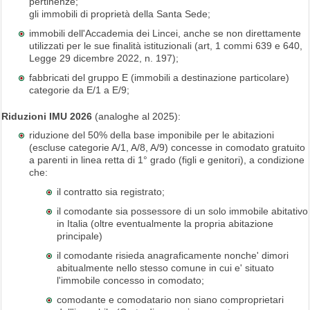
pertinenze;
gli immobili di proprietà della Santa Sede;
immobili dell'Accademia dei Lincei, anche se non direttamente
utilizzati per le sue finalità istituzionali (art, 1 commi 639 e 640,
Legge 29 dicembre 2022, n. 197);
fabbricati del gruppo E (immobili a destinazione particolare)
categorie da E/1 a E/9;
Riduzioni IMU 2026
(analoghe al 2025):
riduzione del 50% della base imponibile per le abitazioni
(escluse categorie A/1, A/8, A/9) concesse in comodato gratuito
a parenti in linea retta di 1° grado (figli e genitori), a condizione
che:
il contratto sia registrato;
il comodante sia possessore di un solo immobile abitativo
in Italia (oltre eventualmente la propria abitazione
principale)
il comodante risieda anagraficamente nonche' dimori
abitualmente nello stesso comune in cui e' situato
l'immobile concesso in comodato;
comodante e comodatario non siano comproprietari