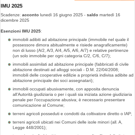
IMU 2025
Scadenze:
acconto
lunedì 16 giugno 2025 -
saldo
martedì 16
dicembre 2025
Esenzioni IMU 2025
:
immobili adibiti ad abitazione principale (immobile nel quale il
possessore dimora abitualmente e risiede anagraficamente)
non di lusso (A/2, A/3, A/4, A/5, A/6, A/7) e relative pertinenze
(un solo immobile per ogni categoria C/2, C/6, C/7);
immobili assimilati ad abitazione principale (fabbricati di civile
abitazione destinati ad alloggi sociali - D.M. 22/04/2008;
immobili delle cooperative edilizie a proprietà indivisa adibite ad
abitazione principale dei soci assegnatari);
immobili occupati abusivamente, con apposita denuncia
all'Autorità giudiziaria o per i quali sia iniziata azione giudiziaria
penale per l'occupazione abusiva; è necessario presentare
comunicazione al Comune;
terreni agricoli posseduti e condotti da coltivatore diretto o IAP;
terreni agricoli ubicati nei Comuni delle isole minori (all. A,
Legge 448/2001);