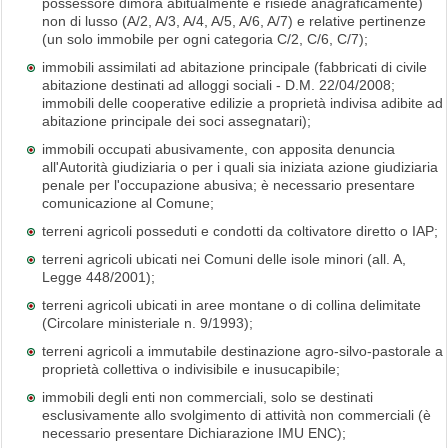
possessore dimora abitualmente e risiede anagraficamente)
non di lusso (A/2, A/3, A/4, A/5, A/6, A/7) e relative pertinenze
(un solo immobile per ogni categoria C/2, C/6, C/7);
immobili assimilati ad abitazione principale (fabbricati di civile
abitazione destinati ad alloggi sociali - D.M. 22/04/2008;
immobili delle cooperative edilizie a proprietà indivisa adibite ad
abitazione principale dei soci assegnatari);
immobili occupati abusivamente, con apposita denuncia
all'Autorità giudiziaria o per i quali sia iniziata azione giudiziaria
penale per l'occupazione abusiva; è necessario presentare
comunicazione al Comune;
terreni agricoli posseduti e condotti da coltivatore diretto o IAP;
terreni agricoli ubicati nei Comuni delle isole minori (all. A,
Legge 448/2001);
terreni agricoli ubicati in aree montane o di collina delimitate
(Circolare ministeriale n. 9/1993);
terreni agricoli a immutabile destinazione agro-silvo-pastorale a
proprietà collettiva o indivisibile e inusucapibile;
immobili degli enti non commerciali, solo se destinati
esclusivamente allo svolgimento di attività non commerciali (è
necessario presentare Dichiarazione IMU ENC);