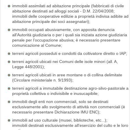
immobili assimilati ad abitazione principale (fabbricati di civile
abitazione destinati ad alloggi sociali - D.M. 22/04/2008;
immobili delle cooperative edilizie a proprietà indivisa adibite ad
abitazione principale dei soci assegnatari);
immobili occupati abusivamente, con apposita denuncia
all'Autorità giudiziaria o per i quali sia iniziata azione giudiziaria
penale per l'occupazione abusiva; è necessario presentare
comunicazione al Comune;
terreni agricoli posseduti e condotti da coltivatore diretto o IAP;
terreni agricoli ubicati nei Comuni delle isole minori (all. A,
Legge 448/2001);
terreni agricoli ubicati in aree montane o di collina delimitate
(Circolare ministeriale n. 9/1993);
terreni agricoli a immutabile destinazione agro-silvo-pastorale a
proprietà collettiva o indivisibile e inusucapibile;
immobili degli enti non commerciali, solo se destinati
esclusivamente allo svolgimento di attività non commerciali (è
necessario presentare Dichiarazione IMU ENC);
immobili ad uso culturale (musei, biblioteche, etc...);
immobili destinati esclusivamente all'esercizio del culto e le loro