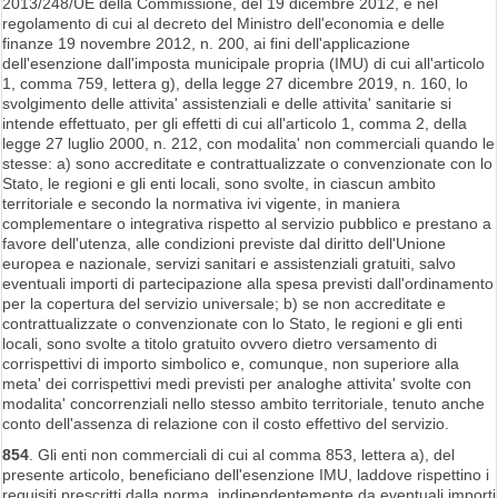
2013/248/UE della Commissione, del 19 dicembre 2012, e nel
regolamento di cui al decreto del Ministro dell'economia e delle
finanze 19 novembre 2012, n. 200, ai fini dell'applicazione
dell'esenzione dall'imposta municipale propria (IMU) di cui all'articolo
1, comma 759, lettera g), della legge 27 dicembre 2019, n. 160, lo
svolgimento delle attivita' assistenziali e delle attivita' sanitarie si
intende effettuato, per gli effetti di cui all'articolo 1, comma 2, della
legge 27 luglio 2000, n. 212, con modalita' non commerciali quando le
stesse: a) sono accreditate e contrattualizzate o convenzionate con lo
Stato, le regioni e gli enti locali, sono svolte, in ciascun ambito
territoriale e secondo la normativa ivi vigente, in maniera
complementare o integrativa rispetto al servizio pubblico e prestano a
favore dell'utenza, alle condizioni previste dal diritto dell'Unione
europea e nazionale, servizi sanitari e assistenziali gratuiti, salvo
eventuali importi di partecipazione alla spesa previsti dall'ordinamento
per la copertura del servizio universale; b) se non accreditate e
contrattualizzate o convenzionate con lo Stato, le regioni e gli enti
locali, sono svolte a titolo gratuito ovvero dietro versamento di
corrispettivi di importo simbolico e, comunque, non superiore alla
meta' dei corrispettivi medi previsti per analoghe attivita' svolte con
modalita' concorrenziali nello stesso ambito territoriale, tenuto anche
conto dell'assenza di relazione con il costo effettivo del servizio.
854
. Gli enti non commerciali di cui al comma 853, lettera a), del
presente articolo, beneficiano dell'esenzione IMU, laddove rispettino i
requisiti prescritti dalla norma, indipendentemente da eventuali importi