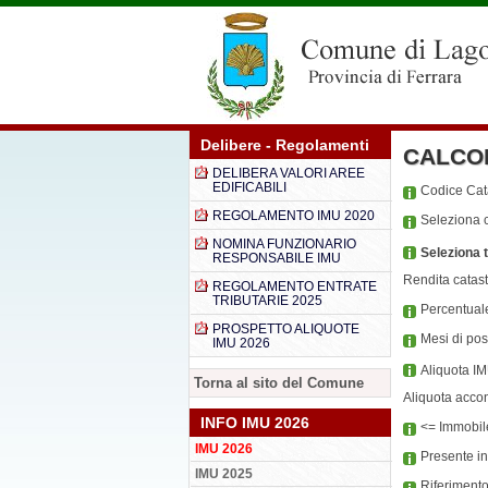
Delibere - Regolamenti
CALCO
DELIBERA VALORI AREE
EDIFICABILI
Codice Ca
REGOLAMENTO IMU 2020
Seleziona c
NOMINA FUNZIONARIO
Seleziona t
RESPONSABILE IMU
Rendita catast
REGOLAMENTO ENTRATE
TRIBUTARIE 2025
Percentual
PROSPETTO ALIQUOTE
Mesi di po
IMU 2026
Aliquota I
Torna al sito del Comune
Aliquota acco
INFO IMU 2026
<= Immobile
IMU 2026
Presente i
IMU 2025
Riferiment