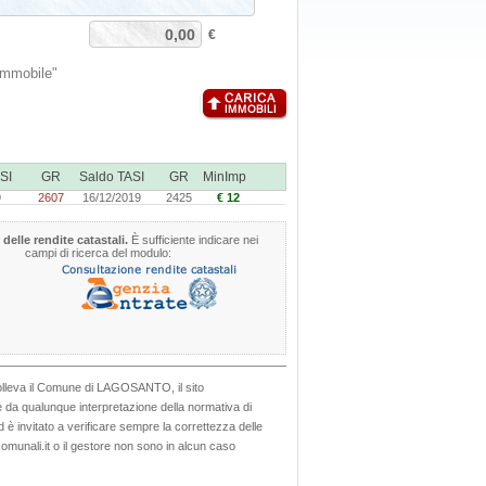
€
immobile"
SI
GR
Saldo TASI
GR
MinImp
9
2607
16/12/2019
2425
€ 12
 delle rendite catastali.
È sufficiente indicare nei
campi di ricerca del modulo:
, solleva il Comune di LAGOSANTO, il sito
o e da qualunque interpretazione della normativa di
d è invitato a verificare sempre la correttezza delle
munali.it o il gestore non sono in alcun caso