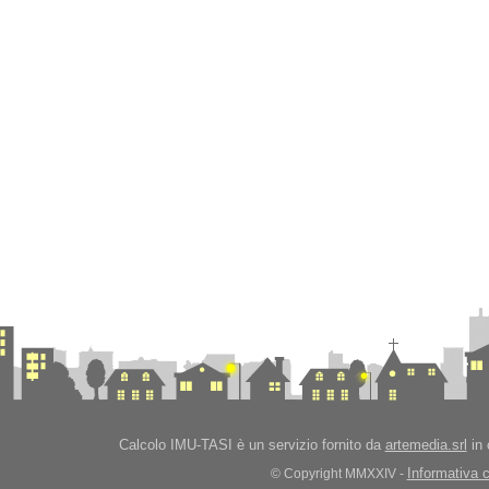
Calcolo IMU-TASI è un servizio fornito da
artemedia.srl
in 
Informativa 
© Copyright MMXXIV -