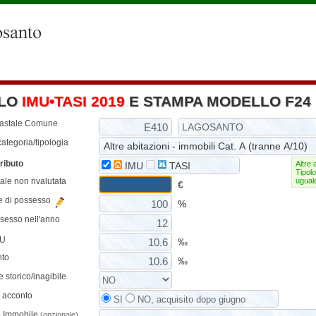
LO
IMU•TASI 2019
E STAMPA MODELLO F24
tastale Comune
ategoria/tipologia
ributo
Altre 
IMU
TASI
Tipol
ale non rivalutata
ugual
€
e di possesso
%
ssesso nell'anno
MU
‰
nto
‰
 storico/inagibile
n acconto
SI
NO, acquisito dopo giugno
o Immobile
(opzionale)