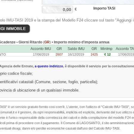
Importo TASI
€
colo IMU-TASI 2019 e la stampa del Modello F24 cliccare sul tasto "Aggiungi 
cadenze • Giorni Ritardo
(
GR
) •
Importo minimo d'imposta annua
Acconto IMU
GR
Saldo IMU
GR
MinImp
Acconto TA
NTO
17/06/2019
2607
16/12/2019
2425
€ 12
17/06/201
Agenzia delle Entrate
,
a questo indirizzo
, è disponibile il servizio per la consultazione
oprio codice fiscale;
dentificativi catastali (Comune, sezione, foglio, particella);
rovincia di ubicazione di un qualsiasi immobile.
TASI" è un servizio gratuito fornito cosi com'è. L'utente, con l'utilizzo di "Calcolo IMU-TASI"
omunali.it e il gestore, da ogni responsabilità, implicita ed esplicita, derivante dal suo utilizz
tente è l'unico responsabile della correttezza dei calcoli e della compilazione del modello F24 e
alcoli prima di procedere con il pagamento. Il Comune di LAGOSANTO, il sito amministrazionico
eventuali disagi, danni e/o perdite economiche causati dall'uso del Calcolo IMU-TASI.