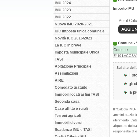
IMU 2024
Importo IMU
IMU 2023
IMU 2022
Per il Cal
Nuova IMU 2020-2021
IUC Imposta unica comunale
Novità IUC 2016/2021
Comune • S
La IUC in breve
Comune
Imposta Municipale Unica
E410 LAGOSA
TASI
Abitazione Principale
Sul sito dell’
Assimilazioni
il pr
AIRE
gli i
Comodato gratuito
la p
Immobili locati ai fini TASI
Seconda casa
Case affitto e rurali
Il "Calcolo IMU-
amministrazionic
Terreni agricoli
riferimento. L'u
Immobili diversi
aliquote e dei c
Scadenze IMU e TASI
responsabili di 
Codici Tributo IMU