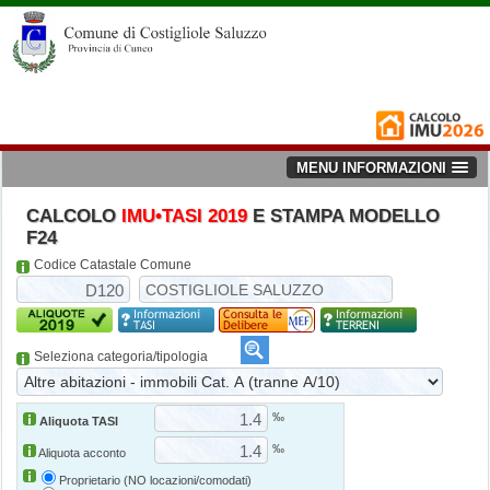
MENU INFORMAZIONI
CALCOLO
IMU•TASI 2019
E STAMPA MODELLO
F24
Codice Catastale Comune
Seleziona categoria/tipologia
‰
Aliquota TASI
‰
Aliquota acconto
Proprietario (NO locazioni/comodati)