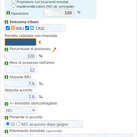
Proprietario con locazioni/comodati
Inquilino/utilizzatore (NO ab. principale)
%
Ripartizione
Seleziona tributo
IMU
TASI
Rendita catastale non rivalutata
€
Percentuale di possesso
%
Mesi di possesso nell'anno
Aliquota IMU
‰
Aliquota acconto
‰
<= Immobile storico/inagibile
Presente in acconto
SI
NO, acquisito dopo giugno
Riferimento Immobile
(opzionale)