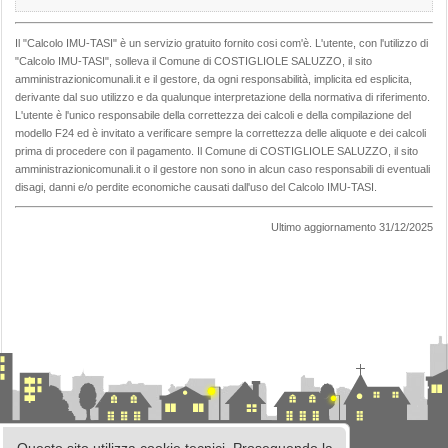
Il "Calcolo IMU-TASI" è un servizio gratuito fornito cosi com'è. L'utente, con l'utilizzo di
"Calcolo IMU-TASI", solleva il Comune di COSTIGLIOLE SALUZZO, il sito
amministrazionicomunali.it e il gestore, da ogni responsabilità, implicita ed esplicita,
derivante dal suo utilizzo e da qualunque interpretazione della normativa di riferimento.
L'utente è l'unico responsabile della correttezza dei calcoli e della compilazione del
modello F24 ed è invitato a verificare sempre la correttezza delle aliquote e dei calcoli
prima di procedere con il pagamento. Il Comune di COSTIGLIOLE SALUZZO, il sito
amministrazionicomunali.it o il gestore non sono in alcun caso responsabili di eventuali
disagi, danni e/o perdite economiche causati dall'uso del Calcolo IMU-TASI.
Ultimo aggiornamento 31/12/2025