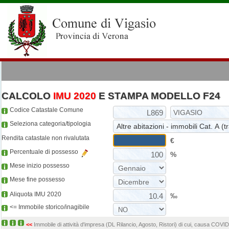
CALCOLO
IMU 2020
E STAMPA MODELLO F24
Codice Catastale Comune
Seleziona categoria/tipologia
Rendita catastale non rivalutata
€
Percentuale di possesso
%
Mese inizio possesso
Mese fine possesso
Aliquota IMU 2020
‰
<= Immobile storico/inagibile
<<
Immobile di attività d'impresa (DL Rilancio, Agosto, Ristori) di cui, causa COVI